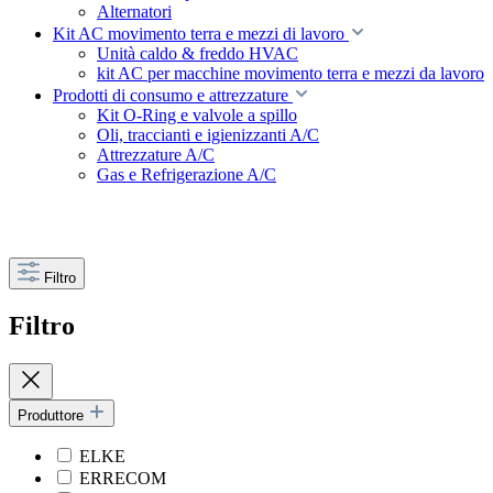
Alternatori
Kit AC movimento terra e mezzi di lavoro
Unità caldo & freddo HVAC
kit AC per macchine movimento terra e mezzi da lavoro
Prodotti di consumo e attrezzature
Kit O-Ring e valvole a spillo
Oli, traccianti e igienizzanti A/C
Attrezzature A/C
Gas e Refrigerazione A/C
Filtro
Filtro
Produttore
ELKE
ERRECOM