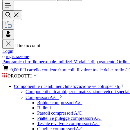
Il tuo account
Login
o
registrazione
Panoramica
Profilo personale
Indirizzi
Modalità di pagamento
Ordini
0,00 €
Il carrello contiene 0 articoli. Il valore totale del carrello è 
PRODOTTI
Componenti e ricambi per climatizzazione veicoli speciali
Componenti e ricambi per climatizzazione veicoli speciali
Compressori A/C
Bobine compressori A/C
Bulloni
Paraoli compressori A/C
Piattelli e pulegge compressori A/C
Testate e valvole compressori A/C
Cinghie compressori A/C