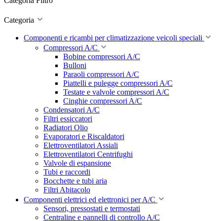
Categoria
Filtro
Categoria
Componenti e ricambi per climatizzazione veicoli speciali
Compressori A/C
Bobine compressori A/C
Bulloni
Paraoli compressori A/C
Piattelli e pulegge compressori A/C
Testate e valvole compressori A/C
Cinghie compressori A/C
Condensatori A/C
Filtri essiccatori
Radiatori Olio
Evaporatori e Riscaldatori
Elettroventilatori Assiali
Elettroventilatori Centrifughi
Valvole di espansione
Tubi e raccordi
Bocchette e tubi aria
Filtri Abitacolo
Componenti elettrici ed elettronici per A/C
Sensori, pressostati e termostati
Centraline e pannelli di controllo A/C