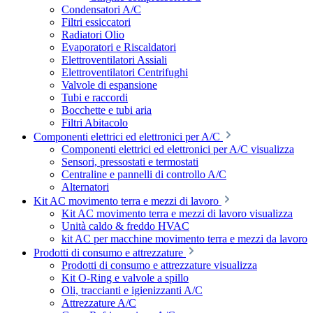
Condensatori A/C
Filtri essiccatori
Radiatori Olio
Evaporatori e Riscaldatori
Elettroventilatori Assiali
Elettroventilatori Centrifughi
Valvole di espansione
Tubi e raccordi
Bocchette e tubi aria
Filtri Abitacolo
Componenti elettrici ed elettronici per A/C
Componenti elettrici ed elettronici per A/C visualizza
Sensori, pressostati e termostati
Centraline e pannelli di controllo A/C
Alternatori
Kit AC movimento terra e mezzi di lavoro
Kit AC movimento terra e mezzi di lavoro visualizza
Unità caldo & freddo HVAC
kit AC per macchine movimento terra e mezzi da lavoro
Prodotti di consumo e attrezzature
Prodotti di consumo e attrezzature visualizza
Kit O-Ring e valvole a spillo
Oli, traccianti e igienizzanti A/C
Attrezzature A/C