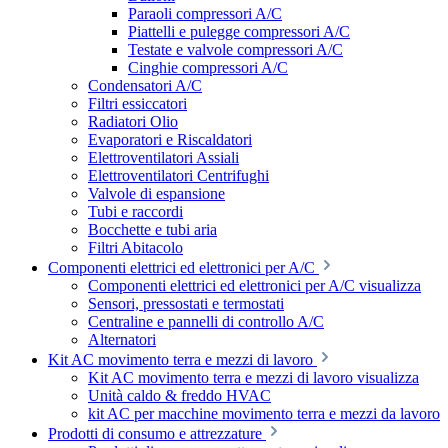
Paraoli compressori A/C
Piattelli e pulegge compressori A/C
Testate e valvole compressori A/C
Cinghie compressori A/C
Condensatori A/C
Filtri essiccatori
Radiatori Olio
Evaporatori e Riscaldatori
Elettroventilatori Assiali
Elettroventilatori Centrifughi
Valvole di espansione
Tubi e raccordi
Bocchette e tubi aria
Filtri Abitacolo
Componenti elettrici ed elettronici per A/C
Componenti elettrici ed elettronici per A/C visualizza
Sensori, pressostati e termostati
Centraline e pannelli di controllo A/C
Alternatori
Kit AC movimento terra e mezzi di lavoro
Kit AC movimento terra e mezzi di lavoro visualizza
Unità caldo & freddo HVAC
kit AC per macchine movimento terra e mezzi da lavoro
Prodotti di consumo e attrezzature