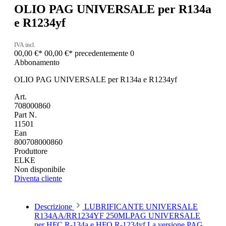
OLIO PAG UNIVERSALE per R134a
e R1234yf
IVA incl.
00,00 €*
00,00 €*
precedentemente 0
Abbonamento
OLIO PAG UNIVERSALE per R134a e R1234yf
Art.
708000860
Part N.
11501
Ean
800708000860
Produttore
ELKE
Non disponibile
Diventa cliente
Descrizione
LUBRIFICANTE UNIVERSALE
R134AA/RR1234YF 250MLPAG UNIVERSALE
per HFC R-134a e HFO R-1234yf La versione PAG