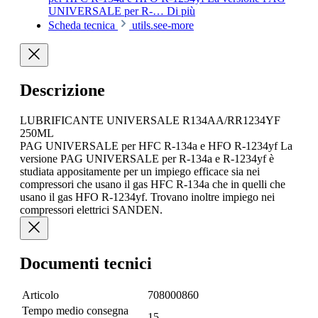
UNIVERSALE per R-…
Di più
Scheda tecnica
utils.see-more
Descrizione
LUBRIFICANTE UNIVERSALE R134AA/RR1234YF
250ML
PAG UNIVERSALE per HFC R-134a e HFO R-1234yf La
versione PAG UNIVERSALE per R-134a e R-1234yf è
studiata appositamente per un impiego efficace sia nei
compressori che usano il gas HFC R-134a che in quelli che
usano il gas HFO R-1234yf. Trovano inoltre impiego nei
compressori elettrici SANDEN.
Documenti tecnici
Articolo
708000860
Tempo medio consegna
15