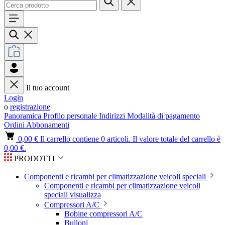
Il tuo account
Login
o
registrazione
Panoramica
Profilo personale
Indirizzi
Modalità di pagamento
Ordini
Abbonamenti
0,00 €
Il carrello contiene 0 articoli. Il valore totale del carrello è
0,00 €.
PRODOTTI
Componenti e ricambi per climatizzazione veicoli speciali
Componenti e ricambi per climatizzazione veicoli
speciali visualizza
Compressori A/C
Bobine compressori A/C
Bulloni