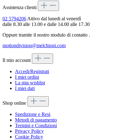
Assistenza clienti
02 5794206
Attivo dal lunedi al venerdì
dalle 8.30 alle 13.00 e dalle 14.00 alle 17.30
Oppure tramite il nostro modulo di contatto
.
motiondivision@melchioni.com
Il mio account
Accedi/Registrati
I miei ordini
La mia wishlist
I miei dati
Shop online
Spedizione e Resi
Metodi di pagamento
Termini e Condizioni
Privacy Policy
Cookie Policy