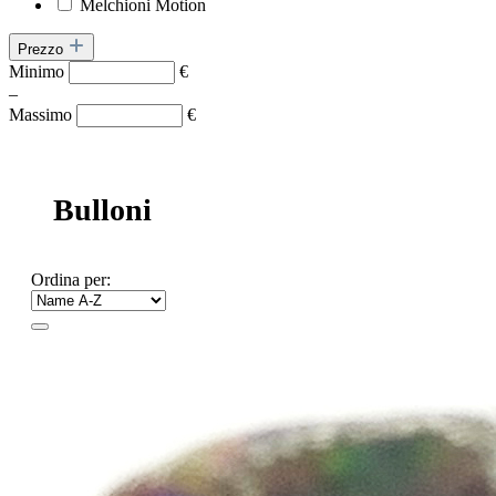
Melchioni Motion
Prezzo
Minimo
€
–
Massimo
€
Bulloni
Ordina per: