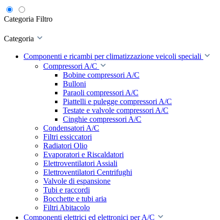
Categoria
Filtro
Categoria
Componenti e ricambi per climatizzazione veicoli speciali
Compressori A/C
Bobine compressori A/C
Bulloni
Paraoli compressori A/C
Piattelli e pulegge compressori A/C
Testate e valvole compressori A/C
Cinghie compressori A/C
Condensatori A/C
Filtri essiccatori
Radiatori Olio
Evaporatori e Riscaldatori
Elettroventilatori Assiali
Elettroventilatori Centrifughi
Valvole di espansione
Tubi e raccordi
Bocchette e tubi aria
Filtri Abitacolo
Componenti elettrici ed elettronici per A/C