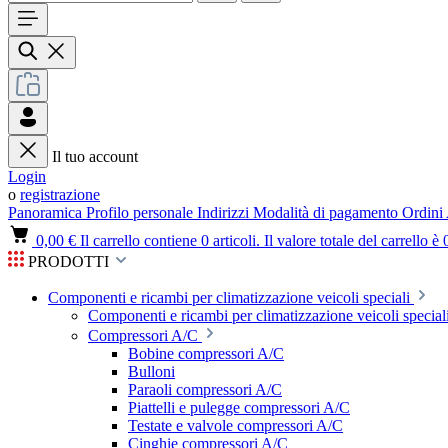
Il tuo account
Login
o
registrazione
Panoramica
Profilo personale
Indirizzi
Modalità di pagamento
Ordini
0,00 €
Il carrello contiene 0 articoli. Il valore totale del carrello è 
PRODOTTI
Componenti e ricambi per climatizzazione veicoli speciali
Componenti e ricambi per climatizzazione veicoli speciali
Compressori A/C
Bobine compressori A/C
Bulloni
Paraoli compressori A/C
Piattelli e pulegge compressori A/C
Testate e valvole compressori A/C
Cinghie compressori A/C