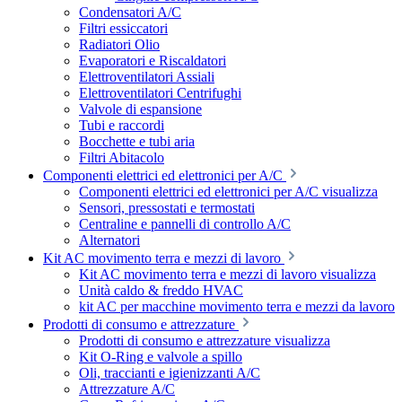
Condensatori A/C
Filtri essiccatori
Radiatori Olio
Evaporatori e Riscaldatori
Elettroventilatori Assiali
Elettroventilatori Centrifughi
Valvole di espansione
Tubi e raccordi
Bocchette e tubi aria
Filtri Abitacolo
Componenti elettrici ed elettronici per A/C
Componenti elettrici ed elettronici per A/C visualizza
Sensori, pressostati e termostati
Centraline e pannelli di controllo A/C
Alternatori
Kit AC movimento terra e mezzi di lavoro
Kit AC movimento terra e mezzi di lavoro visualizza
Unità caldo & freddo HVAC
kit AC per macchine movimento terra e mezzi da lavoro
Prodotti di consumo e attrezzature
Prodotti di consumo e attrezzature visualizza
Kit O-Ring e valvole a spillo
Oli, traccianti e igienizzanti A/C
Attrezzature A/C