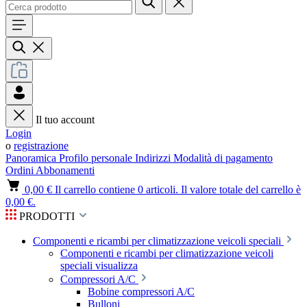
Il tuo account
Login
o
registrazione
Panoramica
Profilo personale
Indirizzi
Modalità di pagamento
Ordini
Abbonamenti
0,00 €
Il carrello contiene 0 articoli. Il valore totale del carrello è
0,00 €.
PRODOTTI
Componenti e ricambi per climatizzazione veicoli speciali
Componenti e ricambi per climatizzazione veicoli
speciali visualizza
Compressori A/C
Bobine compressori A/C
Bulloni