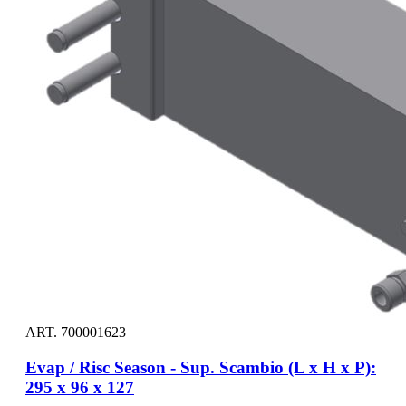
ART. 700001623
Evap / Risc Season - Sup. Scambio (L x H x P):
295 x 96 x 127