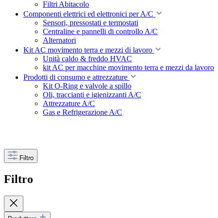
Filtri Abitacolo
Componenti elettrici ed elettronici per A/C
Sensori, pressostati e termostati
Centraline e pannelli di controllo A/C
Alternatori
Kit AC movimento terra e mezzi di lavoro
Unità caldo & freddo HVAC
kit AC per macchine movimento terra e mezzi da lavoro
Prodotti di consumo e attrezzature
Kit O-Ring e valvole a spillo
Oli, traccianti e igienizzanti A/C
Attrezzature A/C
Gas e Refrigerazione A/C
Filtro
Filtro