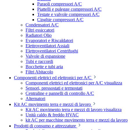
Paraoli compressori A/C
Piattelli e pulegge compressori A/C
Testate e valvole compressori A/C
Cinghie compressori A/C
Condensatori A/C
Filtri essiccatori
Radiatori Olio
Evaporatori e Riscaldatori
Elettroventilatori Assiali
Elettroventilatori Centrifughi
Valvole di espansione
Tubi e raccordi
Bocchette e tubi aria
Filtri Abitacolo
Componenti elettrici ed elettronici per A/C
Componenti elettrici ed elettronici per A/C visualizza
Sensori, pressostati e termostati
Centraline e pannelli di controllo A/C
Alternatori
Kit AC movimento terra e mezzi di lavoro
Kit AC movimento terra e mezzi di lavoro visualizza
Unità caldo & freddo HVAC
kit AC per macchine movimento terra e mezzi da lavoro
Prodotti di consumo e attrezzature