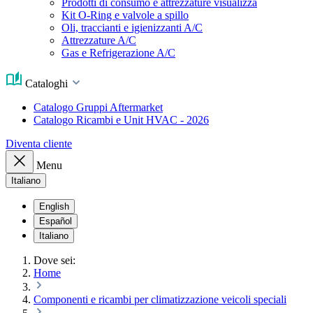
Prodotti di consumo e attrezzature visualizza
Kit O-Ring e valvole a spillo
Oli, traccianti e igienizzanti A/C
Attrezzature A/C
Gas e Refrigerazione A/C
Cataloghi
Catalogo Gruppi Aftermarket
Catalogo Ricambi e Unit HVAC - 2026
Diventa cliente
Menu
Italiano
English
Español
Italiano
Dove sei:
Home
Componenti e ricambi per climatizzazione veicoli speciali