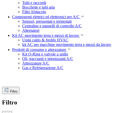
Tubi e raccordi
Bocchette e tubi aria
Filtri Abitacolo
Componenti elettrici ed elettronici per A/C
Sensori, pressostati e termostati
Centraline e pannelli di controllo A/C
Alternatori
Kit AC movimento terra e mezzi di lavoro
Unità caldo & freddo HVAC
kit AC per macchine movimento terra e mezzi da lavoro
Prodotti di consumo e attrezzature
Kit O-Ring e valvole a spillo
Oli, traccianti e igienizzanti A/C
Attrezzature A/C
Gas e Refrigerazione A/C
Filtro
Filtro