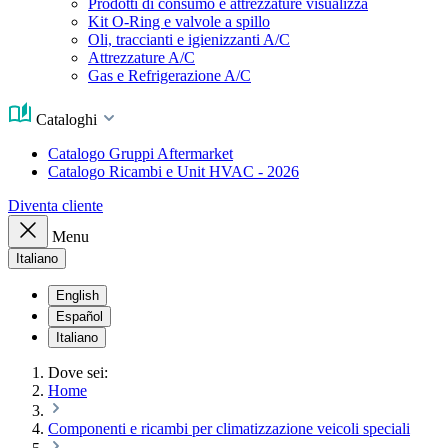
Prodotti di consumo e attrezzature visualizza
Kit O-Ring e valvole a spillo
Oli, traccianti e igienizzanti A/C
Attrezzature A/C
Gas e Refrigerazione A/C
Cataloghi
Catalogo Gruppi Aftermarket
Catalogo Ricambi e Unit HVAC - 2026
Diventa cliente
Menu
Italiano
English
Español
Italiano
Dove sei:
Home
Componenti e ricambi per climatizzazione veicoli speciali