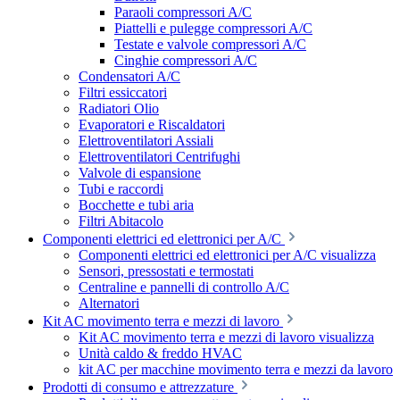
Paraoli compressori A/C
Piattelli e pulegge compressori A/C
Testate e valvole compressori A/C
Cinghie compressori A/C
Condensatori A/C
Filtri essiccatori
Radiatori Olio
Evaporatori e Riscaldatori
Elettroventilatori Assiali
Elettroventilatori Centrifughi
Valvole di espansione
Tubi e raccordi
Bocchette e tubi aria
Filtri Abitacolo
Componenti elettrici ed elettronici per A/C
Componenti elettrici ed elettronici per A/C visualizza
Sensori, pressostati e termostati
Centraline e pannelli di controllo A/C
Alternatori
Kit AC movimento terra e mezzi di lavoro
Kit AC movimento terra e mezzi di lavoro visualizza
Unità caldo & freddo HVAC
kit AC per macchine movimento terra e mezzi da lavoro
Prodotti di consumo e attrezzature