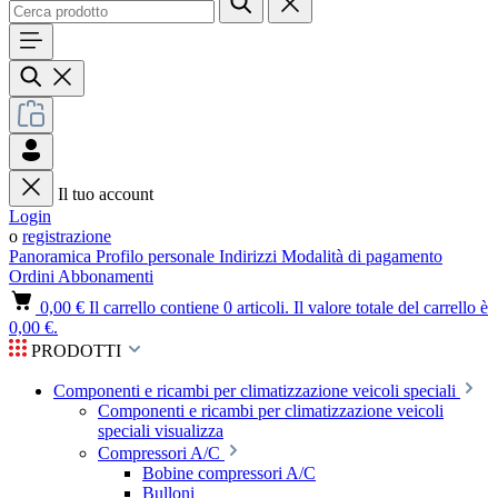
Il tuo account
Login
o
registrazione
Panoramica
Profilo personale
Indirizzi
Modalità di pagamento
Ordini
Abbonamenti
0,00 €
Il carrello contiene 0 articoli. Il valore totale del carrello è
0,00 €.
PRODOTTI
Componenti e ricambi per climatizzazione veicoli speciali
Componenti e ricambi per climatizzazione veicoli
speciali visualizza
Compressori A/C
Bobine compressori A/C
Bulloni