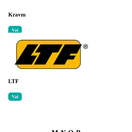
Kravm
Vai
LTF
Vai