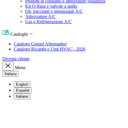
Prodotti di consumo e attrezzature visualizza
Kit O-Ring e valvole a spillo
Oli, traccianti e igienizzanti A/C
Attrezzature A/C
Gas e Refrigerazione A/C
Cataloghi
Catalogo Gruppi Aftermarket
Catalogo Ricambi e Unit HVAC - 2026
Diventa cliente
Menu
Italiano
English
Español
Italiano