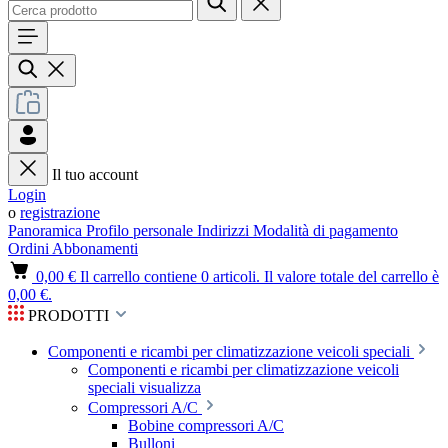
Il tuo account
Login
o
registrazione
Panoramica
Profilo personale
Indirizzi
Modalità di pagamento
Ordini
Abbonamenti
0,00 €
Il carrello contiene 0 articoli. Il valore totale del carrello è
0,00 €.
PRODOTTI
Componenti e ricambi per climatizzazione veicoli speciali
Componenti e ricambi per climatizzazione veicoli
speciali visualizza
Compressori A/C
Bobine compressori A/C
Bulloni