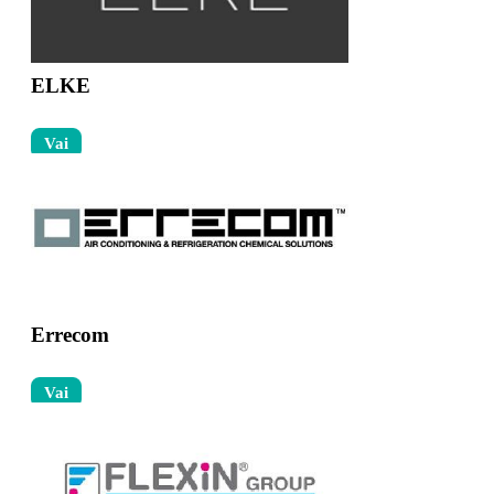
ELKE
Vai
Errecom
Vai