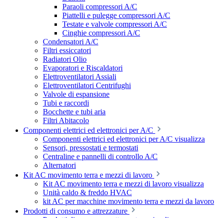
Paraoli compressori A/C
Piattelli e pulegge compressori A/C
Testate e valvole compressori A/C
Cinghie compressori A/C
Condensatori A/C
Filtri essiccatori
Radiatori Olio
Evaporatori e Riscaldatori
Elettroventilatori Assiali
Elettroventilatori Centrifughi
Valvole di espansione
Tubi e raccordi
Bocchette e tubi aria
Filtri Abitacolo
Componenti elettrici ed elettronici per A/C
Componenti elettrici ed elettronici per A/C visualizza
Sensori, pressostati e termostati
Centraline e pannelli di controllo A/C
Alternatori
Kit AC movimento terra e mezzi di lavoro
Kit AC movimento terra e mezzi di lavoro visualizza
Unità caldo & freddo HVAC
kit AC per macchine movimento terra e mezzi da lavoro
Prodotti di consumo e attrezzature