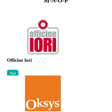
M-N-O-P
Officine Iori
Vai