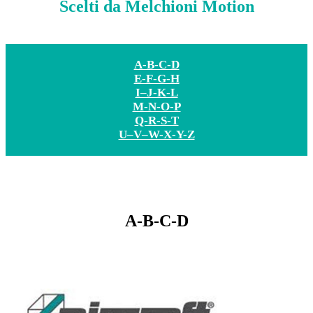
Scelti da Melchioni Motion
A-B-C-D
E-F-G-H
I–J-K-L
M-N-O-P
Q-R-S-T
U–V–W-X-Y-Z
A-B-C-D