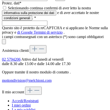
Protez. dati*
Selezionando continua confermi di aver letto la nostra
e di aver accettato le nostre
informativa sulla protezione dei dati
.
*
condizioni generali
Questo sito è protetto da reCAPTCHA e si applicano le Norme sulla
privacy e
di Google
Termini di servizio
.
i campi contrassegnati con un asterisco (*) sono campi obbligatori
Assistenza clienti
02 5794206
Attivo dal lunedi al venerdì
dalle 8.30 alle 13.00 e dalle 14.00 alle 17.30
Oppure tramite il nostro modulo di contatto
.
motiondivision@melchioni.com
Il mio account
Accedi/Registrati
I miei ordini
La mia wishlist