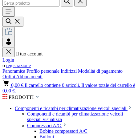
Il tuo account
Login
o
registrazione
Panoramica
Profilo personale
Indirizzi
Modalità di pagamento
Ordini
Abbonamenti
0,00 €
Il carrello contiene 0 articoli. Il valore totale del carrello è
0,00 €.
PRODOTTI
Componenti e ricambi per climatizzazione veicoli speciali
Componenti e ricambi per climatizzazione veicoli
speciali visualizza
Compressori A/C
Bobine compressori A/C
Bulloni