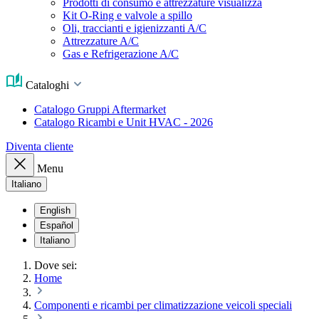
Prodotti di consumo e attrezzature visualizza
Kit O-Ring e valvole a spillo
Oli, traccianti e igienizzanti A/C
Attrezzature A/C
Gas e Refrigerazione A/C
Cataloghi
Catalogo Gruppi Aftermarket
Catalogo Ricambi e Unit HVAC - 2026
Diventa cliente
Menu
Italiano
English
Español
Italiano
Dove sei:
Home
Componenti e ricambi per climatizzazione veicoli speciali