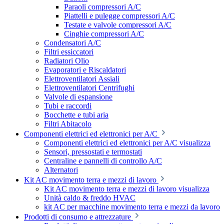
Paraoli compressori A/C
Piattelli e pulegge compressori A/C
Testate e valvole compressori A/C
Cinghie compressori A/C
Condensatori A/C
Filtri essiccatori
Radiatori Olio
Evaporatori e Riscaldatori
Elettroventilatori Assiali
Elettroventilatori Centrifughi
Valvole di espansione
Tubi e raccordi
Bocchette e tubi aria
Filtri Abitacolo
Componenti elettrici ed elettronici per A/C
Componenti elettrici ed elettronici per A/C visualizza
Sensori, pressostati e termostati
Centraline e pannelli di controllo A/C
Alternatori
Kit AC movimento terra e mezzi di lavoro
Kit AC movimento terra e mezzi di lavoro visualizza
Unità caldo & freddo HVAC
kit AC per macchine movimento terra e mezzi da lavoro
Prodotti di consumo e attrezzature