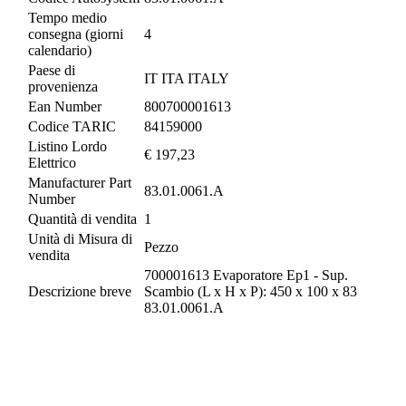
Tempo medio
consegna (giorni
4
calendario)
Paese di
IT ITA ITALY
provenienza
Ean Number
800700001613
Codice TARIC
84159000
Listino Lordo
€ 197,23
Elettrico
Manufacturer Part
83.01.0061.A
Number
Quantità di vendita
1
Unità di Misura di
Pezzo
vendita
700001613 Evaporatore Ep1 - Sup.
Descrizione breve
Scambio (L x H x P): 450 x 100 x 83
83.01.0061.A