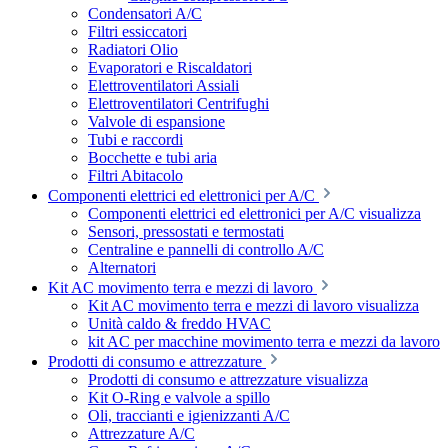
Condensatori A/C
Filtri essiccatori
Radiatori Olio
Evaporatori e Riscaldatori
Elettroventilatori Assiali
Elettroventilatori Centrifughi
Valvole di espansione
Tubi e raccordi
Bocchette e tubi aria
Filtri Abitacolo
Componenti elettrici ed elettronici per A/C
Componenti elettrici ed elettronici per A/C visualizza
Sensori, pressostati e termostati
Centraline e pannelli di controllo A/C
Alternatori
Kit AC movimento terra e mezzi di lavoro
Kit AC movimento terra e mezzi di lavoro visualizza
Unità caldo & freddo HVAC
kit AC per macchine movimento terra e mezzi da lavoro
Prodotti di consumo e attrezzature
Prodotti di consumo e attrezzature visualizza
Kit O-Ring e valvole a spillo
Oli, traccianti e igienizzanti A/C
Attrezzature A/C