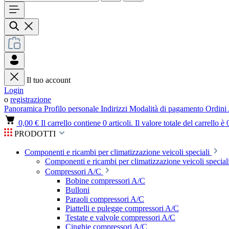
Il tuo account
Login
o
registrazione
Panoramica
Profilo personale
Indirizzi
Modalità di pagamento
Ordini
0,00 €
Il carrello contiene 0 articoli. Il valore totale del carrello è 
PRODOTTI
Componenti e ricambi per climatizzazione veicoli speciali
Componenti e ricambi per climatizzazione veicoli speciali
Compressori A/C
Bobine compressori A/C
Bulloni
Paraoli compressori A/C
Piattelli e pulegge compressori A/C
Testate e valvole compressori A/C
Cinghie compressori A/C