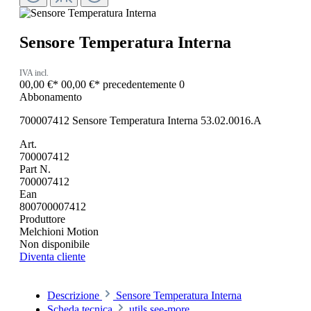
Sensore Temperatura Interna
IVA incl.
00,00 €*
00,00 €*
precedentemente 0
Abbonamento
700007412 Sensore Temperatura Interna 53.02.0016.A
Art.
700007412
Part N.
700007412
Ean
800700007412
Produttore
Melchioni Motion
Non disponibile
Diventa cliente
Descrizione
Sensore Temperatura Interna
Scheda tecnica
utils.see-more