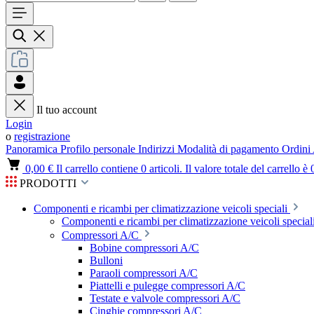
Il tuo account
Login
o
registrazione
Panoramica
Profilo personale
Indirizzi
Modalità di pagamento
Ordini
0,00 €
Il carrello contiene 0 articoli. Il valore totale del carrello è 
PRODOTTI
Componenti e ricambi per climatizzazione veicoli speciali
Componenti e ricambi per climatizzazione veicoli speciali
Compressori A/C
Bobine compressori A/C
Bulloni
Paraoli compressori A/C
Piattelli e pulegge compressori A/C
Testate e valvole compressori A/C
Cinghie compressori A/C