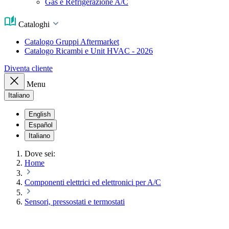
Gas e Refrigerazione A/C
Cataloghi
Catalogo Gruppi Aftermarket
Catalogo Ricambi e Unit HVAC - 2026
Diventa cliente
Menu
Italiano
English
Español
Italiano
Dove sei:
Home
Componenti elettrici ed elettronici per A/C
Sensori, pressostati e termostati