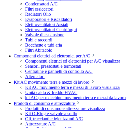
Condensatori A/C
Filtri essiccatori
Radiatori Olio
Evaporatori e Riscaldatori
Elettroventilatori Assiali
Elettroventilatori Centrifughi
Valvole di espansione
Tubi e raccordi
Bocchette e tubi aria
Filtri Abitacolo
Componenti elettrici ed elettronici per A/C
Componenti elettrici ed elettronici per A/C visualizza
Sensori, pressostati e termostati
Centraline e pannelli di controllo A/C
Alternatori
Kit AC movimento terra e mezzi di lavoro
Kit AC movimento terra e mezzi di lavoro visualizza
Unità caldo & freddo HVAC
kit AC per macchine movimento terra e mezzi da lavoro
Prodotti di consumo e attrezzature
Prodotti di consumo e attrezzature visualizza
Kit O-Ring e valvole a spillo
Oli, traccianti e igienizzanti A/C
Attrezzature A/C