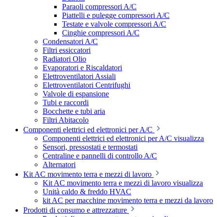
Paraoli compressori A/C
Piattelli e pulegge compressori A/C
Testate e valvole compressori A/C
Cinghie compressori A/C
Condensatori A/C
Filtri essiccatori
Radiatori Olio
Evaporatori e Riscaldatori
Elettroventilatori Assiali
Elettroventilatori Centrifughi
Valvole di espansione
Tubi e raccordi
Bocchette e tubi aria
Filtri Abitacolo
Componenti elettrici ed elettronici per A/C
Componenti elettrici ed elettronici per A/C visualizza
Sensori, pressostati e termostati
Centraline e pannelli di controllo A/C
Alternatori
Kit AC movimento terra e mezzi di lavoro
Kit AC movimento terra e mezzi di lavoro visualizza
Unità caldo & freddo HVAC
kit AC per macchine movimento terra e mezzi da lavoro
Prodotti di consumo e attrezzature