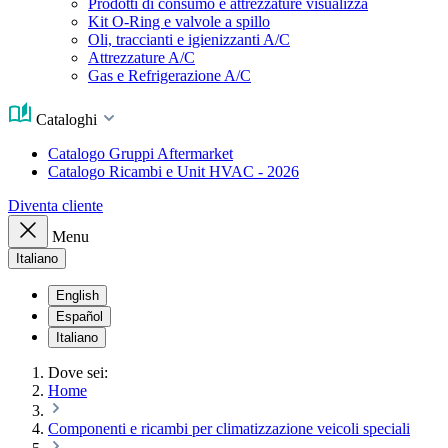
Prodotti di consumo e attrezzature visualizza
Kit O-Ring e valvole a spillo
Oli, traccianti e igienizzanti A/C
Attrezzature A/C
Gas e Refrigerazione A/C
Cataloghi
Catalogo Gruppi Aftermarket
Catalogo Ricambi e Unit HVAC - 2026
Diventa cliente
Menu
Italiano
English
Español
Italiano
Dove sei:
Home
Componenti e ricambi per climatizzazione veicoli speciali