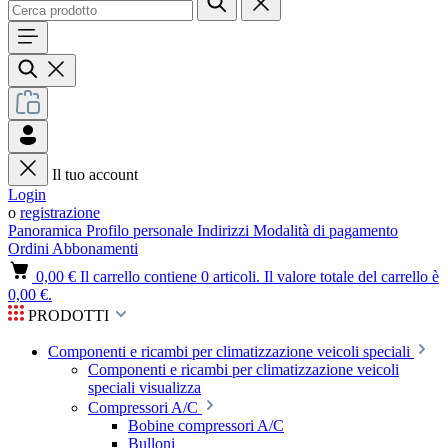
Il tuo account
Login
o
registrazione
Panoramica
Profilo personale
Indirizzi
Modalità di pagamento
Ordini
Abbonamenti
0,00 €
Il carrello contiene 0 articoli. Il valore totale del carrello è
0,00 €.
PRODOTTI
Componenti e ricambi per climatizzazione veicoli speciali
Componenti e ricambi per climatizzazione veicoli
speciali visualizza
Compressori A/C
Bobine compressori A/C
Bulloni