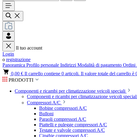
Il tuo account
Login
o
registrazione
Panoramica
Profilo personale
Indirizzi
Modalità di pagamento
Ordini
0,00 €
Il carrello contiene 0 articoli. Il valore totale del carrello è 
PRODOTTI
Componenti e ricambi per climatizzazione veicoli speciali
Componenti e ricambi per climatizzazione veicoli speciali
Compressori A/C
Bobine compressori A/C
Bulloni
Paraoli compressori A/C
Piattelli e pulegge compressori A/C
Testate e valvole compressori A/C
Cinghie compressori A/C