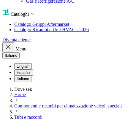
Gas e Refrigerazione A/C
Cataloghi
Catalogo Gruppi Aftermarket
Catalogo Ricambi e Unit HVAC - 2026
Diventa cliente
Menu
Italiano
English
Español
Italiano
Dove sei:
Home
Componenti e ricambi per climatizzazione veicoli speciali
Tubi e raccordi