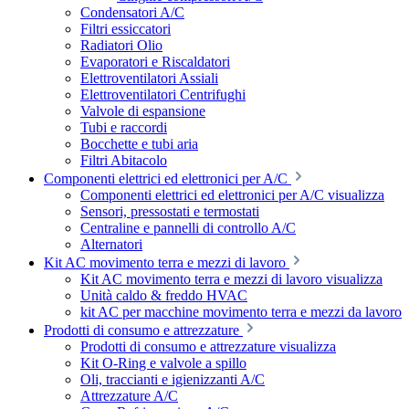
Condensatori A/C
Filtri essiccatori
Radiatori Olio
Evaporatori e Riscaldatori
Elettroventilatori Assiali
Elettroventilatori Centrifughi
Valvole di espansione
Tubi e raccordi
Bocchette e tubi aria
Filtri Abitacolo
Componenti elettrici ed elettronici per A/C
Componenti elettrici ed elettronici per A/C visualizza
Sensori, pressostati e termostati
Centraline e pannelli di controllo A/C
Alternatori
Kit AC movimento terra e mezzi di lavoro
Kit AC movimento terra e mezzi di lavoro visualizza
Unità caldo & freddo HVAC
kit AC per macchine movimento terra e mezzi da lavoro
Prodotti di consumo e attrezzature
Prodotti di consumo e attrezzature visualizza
Kit O-Ring e valvole a spillo
Oli, traccianti e igienizzanti A/C
Attrezzature A/C