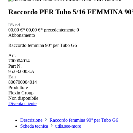
Raccordo PER Tubo 5/16 FEMMINA 90
IVA incl.
00,00 €*
00,00 €*
precedentemente 0
Abbonamento
Raccordo femmina 90° per Tubo G6
Art.
700004014
Part N.
95.03.0003.A
Ean
800700004014
Produttore
Flexin Group
Non disponibile
Diventa cliente
Descrizione
Raccordo femmina 90° per Tubo G6
Scheda tecnica
utils.see-more