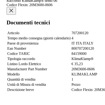
Raccordo KlimaKlamp® dritto 06
Codice Flexin: 20M3600-0606
Documenti tecnici
Articolo
707200120
Tempo medio consegna (giorni calendario)
4
Paese di provenienza
IT ITA ITALY
Ean Number
800707200120
Codice TARIC
84159000
Tipologia raccordo
KlimaKlamp®
Listino Lordo Elettrico
€ 35,23
Manufacturer Part Number
20M3600-0606
Modello
KLIMAKLAMP
Quantità di vendita
1
Unità di Misura di vendita
Pezzo
Descrizione breve
Codice Flexin: 20M3