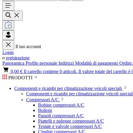
Il tuo account
Login
o
registrazione
Panoramica
Profilo personale
Indirizzi
Modalità di pagamento
Ordini
0,00 €
Il carrello contiene 0 articoli. Il valore totale del carrello è 
PRODOTTI
Componenti e ricambi per climatizzazione veicoli speciali
Componenti e ricambi per climatizzazione veicoli speciali
Compressori A/C
Bobine compressori A/C
Bulloni
Paraoli compressori A/C
Piattelli e pulegge compressori A/C
Testate e valvole compressori A/C
Cinghie compressori A/C