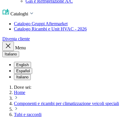
Gas e Refrigerazione A/C
Cataloghi
Catalogo Gruppi Aftermarket
Catalogo Ricambi e Unit HVAC - 2026
Diventa cliente
Menu
Italiano
English
Español
Italiano
Dove sei:
Home
Componenti e ricambi per climatizzazione veicoli speciali
Tubi e raccordi