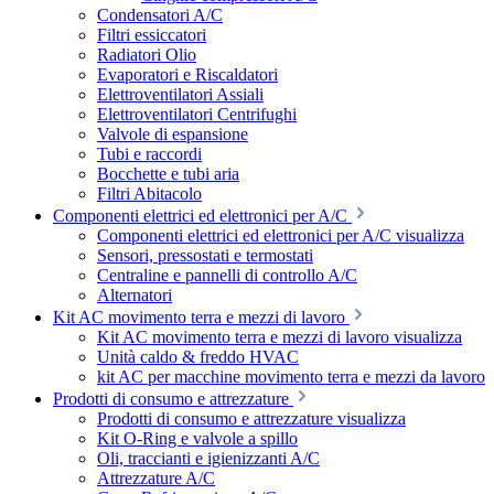
Condensatori A/C
Filtri essiccatori
Radiatori Olio
Evaporatori e Riscaldatori
Elettroventilatori Assiali
Elettroventilatori Centrifughi
Valvole di espansione
Tubi e raccordi
Bocchette e tubi aria
Filtri Abitacolo
Componenti elettrici ed elettronici per A/C
Componenti elettrici ed elettronici per A/C visualizza
Sensori, pressostati e termostati
Centraline e pannelli di controllo A/C
Alternatori
Kit AC movimento terra e mezzi di lavoro
Kit AC movimento terra e mezzi di lavoro visualizza
Unità caldo & freddo HVAC
kit AC per macchine movimento terra e mezzi da lavoro
Prodotti di consumo e attrezzature
Prodotti di consumo e attrezzature visualizza
Kit O-Ring e valvole a spillo
Oli, traccianti e igienizzanti A/C
Attrezzature A/C