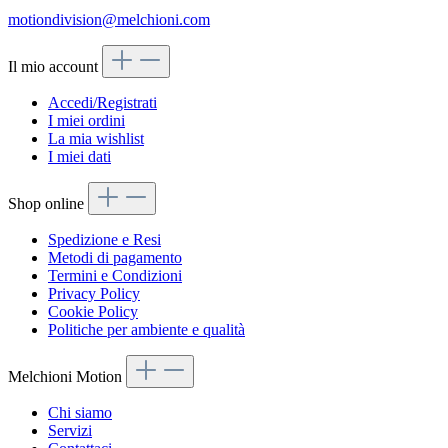
motiondivision@melchioni.com
Il mio account
Accedi/Registrati
I miei ordini
La mia wishlist
I miei dati
Shop online
Spedizione e Resi
Metodi di pagamento
Termini e Condizioni
Privacy Policy
Cookie Policy
Politiche per ambiente e qualità
Melchioni Motion
Chi siamo
Servizi