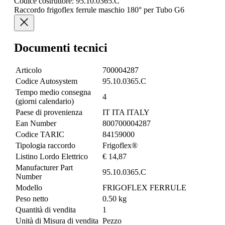
Codice costruttore: 95.10.0365.C
Raccordo frigoflex ferrule maschio 180° per Tubo G6
Documenti tecnici
Articolo
700004287
Codice Autosystem
95.10.0365.C
Tempo medio consegna
4
(giorni calendario)
Paese di provenienza
IT ITA ITALY
Ean Number
800700004287
Codice TARIC
84159000
Tipologia raccordo
Frigoflex®
Listino Lordo Elettrico
€ 14,87
Manufacturer Part
95.10.0365.C
Number
Modello
FRIGOFLEX FERRULE
Peso netto
0.50 kg
Quantità di vendita
1
Unità di Misura di vendita
Pezzo