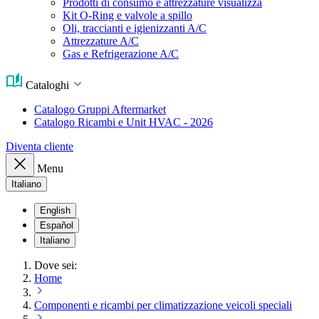
Prodotti di consumo e attrezzature visualizza
Kit O-Ring e valvole a spillo
Oli, traccianti e igienizzanti A/C
Attrezzature A/C
Gas e Refrigerazione A/C
Cataloghi
Catalogo Gruppi Aftermarket
Catalogo Ricambi e Unit HVAC - 2026
Diventa cliente
Menu
Italiano
English
Español
Italiano
Dove sei:
Home
Componenti e ricambi per climatizzazione veicoli speciali