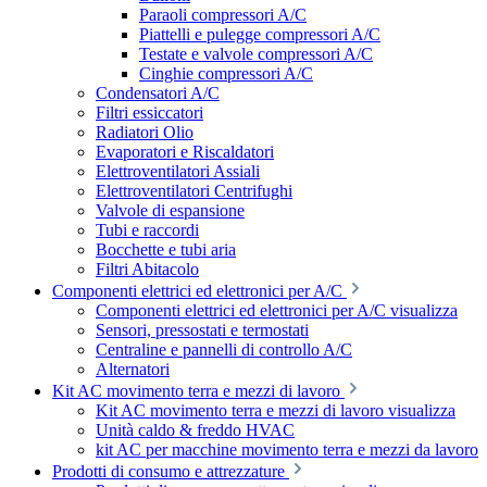
Paraoli compressori A/C
Piattelli e pulegge compressori A/C
Testate e valvole compressori A/C
Cinghie compressori A/C
Condensatori A/C
Filtri essiccatori
Radiatori Olio
Evaporatori e Riscaldatori
Elettroventilatori Assiali
Elettroventilatori Centrifughi
Valvole di espansione
Tubi e raccordi
Bocchette e tubi aria
Filtri Abitacolo
Componenti elettrici ed elettronici per A/C
Componenti elettrici ed elettronici per A/C visualizza
Sensori, pressostati e termostati
Centraline e pannelli di controllo A/C
Alternatori
Kit AC movimento terra e mezzi di lavoro
Kit AC movimento terra e mezzi di lavoro visualizza
Unità caldo & freddo HVAC
kit AC per macchine movimento terra e mezzi da lavoro
Prodotti di consumo e attrezzature