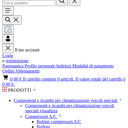
Il tuo account
Login
o
registrazione
Panoramica
Profilo personale
Indirizzi
Modalità di pagamento
Ordini
Abbonamenti
0,00 €
Il carrello contiene 0 articoli. Il valore totale del carrello è
0,00 €.
PRODOTTI
Componenti e ricambi per climatizzazione veicoli speciali
Componenti e ricambi per climatizzazione veicoli
speciali visualizza
Compressori A/C
Bobine compressori A/C
Bulloni