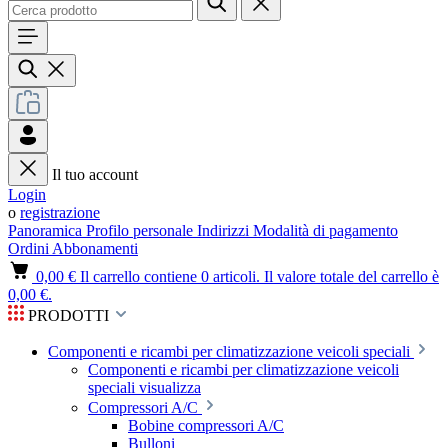
Il tuo account
Login
o
registrazione
Panoramica
Profilo personale
Indirizzi
Modalità di pagamento
Ordini
Abbonamenti
0,00 €
Il carrello contiene 0 articoli. Il valore totale del carrello è
0,00 €.
PRODOTTI
Componenti e ricambi per climatizzazione veicoli speciali
Componenti e ricambi per climatizzazione veicoli
speciali visualizza
Compressori A/C
Bobine compressori A/C
Bulloni