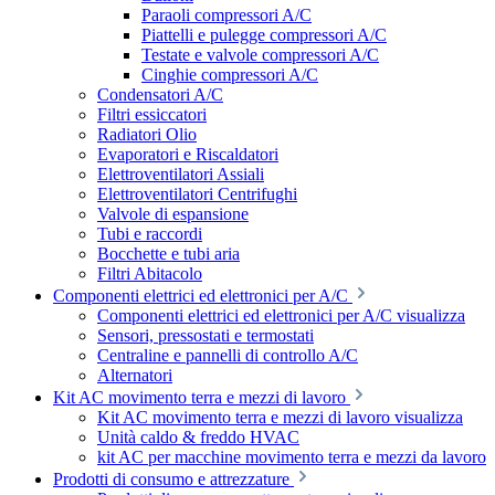
Paraoli compressori A/C
Piattelli e pulegge compressori A/C
Testate e valvole compressori A/C
Cinghie compressori A/C
Condensatori A/C
Filtri essiccatori
Radiatori Olio
Evaporatori e Riscaldatori
Elettroventilatori Assiali
Elettroventilatori Centrifughi
Valvole di espansione
Tubi e raccordi
Bocchette e tubi aria
Filtri Abitacolo
Componenti elettrici ed elettronici per A/C
Componenti elettrici ed elettronici per A/C visualizza
Sensori, pressostati e termostati
Centraline e pannelli di controllo A/C
Alternatori
Kit AC movimento terra e mezzi di lavoro
Kit AC movimento terra e mezzi di lavoro visualizza
Unità caldo & freddo HVAC
kit AC per macchine movimento terra e mezzi da lavoro
Prodotti di consumo e attrezzature