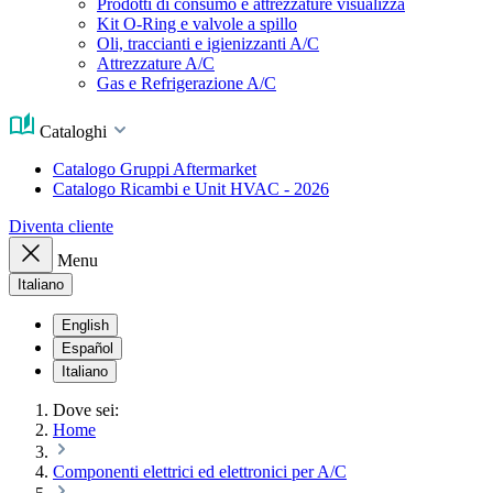
Prodotti di consumo e attrezzature visualizza
Kit O-Ring e valvole a spillo
Oli, traccianti e igienizzanti A/C
Attrezzature A/C
Gas e Refrigerazione A/C
Cataloghi
Catalogo Gruppi Aftermarket
Catalogo Ricambi e Unit HVAC - 2026
Diventa cliente
Menu
Italiano
English
Español
Italiano
Dove sei:
Home
Componenti elettrici ed elettronici per A/C