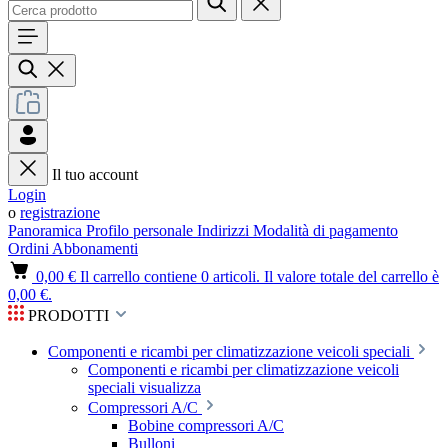
Il tuo account
Login
o
registrazione
Panoramica
Profilo personale
Indirizzi
Modalità di pagamento
Ordini
Abbonamenti
0,00 €
Il carrello contiene 0 articoli. Il valore totale del carrello è
0,00 €.
PRODOTTI
Componenti e ricambi per climatizzazione veicoli speciali
Componenti e ricambi per climatizzazione veicoli
speciali visualizza
Compressori A/C
Bobine compressori A/C
Bulloni