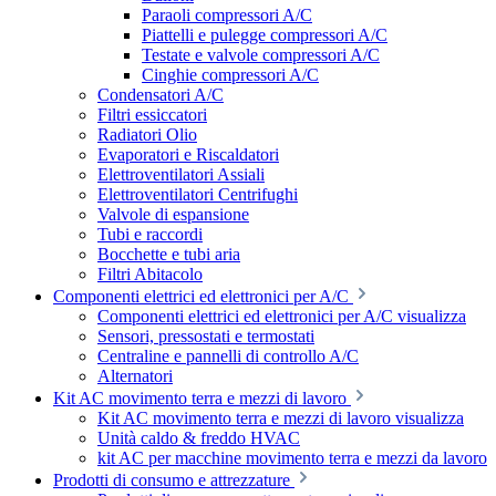
Paraoli compressori A/C
Piattelli e pulegge compressori A/C
Testate e valvole compressori A/C
Cinghie compressori A/C
Condensatori A/C
Filtri essiccatori
Radiatori Olio
Evaporatori e Riscaldatori
Elettroventilatori Assiali
Elettroventilatori Centrifughi
Valvole di espansione
Tubi e raccordi
Bocchette e tubi aria
Filtri Abitacolo
Componenti elettrici ed elettronici per A/C
Componenti elettrici ed elettronici per A/C visualizza
Sensori, pressostati e termostati
Centraline e pannelli di controllo A/C
Alternatori
Kit AC movimento terra e mezzi di lavoro
Kit AC movimento terra e mezzi di lavoro visualizza
Unità caldo & freddo HVAC
kit AC per macchine movimento terra e mezzi da lavoro
Prodotti di consumo e attrezzature