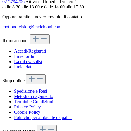
02 5794206
Attivo dal lunedi al venerdì
dalle 8.30 alle 13.00 e dalle 14.00 alle 17.30
Oppure tramite il nostro modulo di contatto
.
motiondivision@melchioni.com
Il mio account
Accedi/Registrati
I miei ordini
La mia wishlist
I miei dati
Shop online
Spedizione e Resi
Metodi di pagamento
Termini e Condizioni
Privacy Policy
Cookie Policy
Politiche per ambiente e qualità