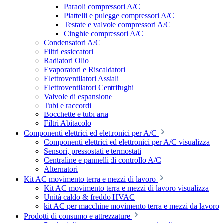
Paraoli compressori A/C
Piattelli e pulegge compressori A/C
Testate e valvole compressori A/C
Cinghie compressori A/C
Condensatori A/C
Filtri essiccatori
Radiatori Olio
Evaporatori e Riscaldatori
Elettroventilatori Assiali
Elettroventilatori Centrifughi
Valvole di espansione
Tubi e raccordi
Bocchette e tubi aria
Filtri Abitacolo
Componenti elettrici ed elettronici per A/C
Componenti elettrici ed elettronici per A/C visualizza
Sensori, pressostati e termostati
Centraline e pannelli di controllo A/C
Alternatori
Kit AC movimento terra e mezzi di lavoro
Kit AC movimento terra e mezzi di lavoro visualizza
Unità caldo & freddo HVAC
kit AC per macchine movimento terra e mezzi da lavoro
Prodotti di consumo e attrezzature