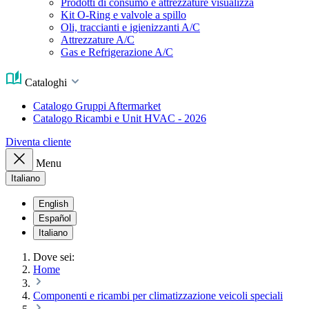
Prodotti di consumo e attrezzature visualizza
Kit O-Ring e valvole a spillo
Oli, traccianti e igienizzanti A/C
Attrezzature A/C
Gas e Refrigerazione A/C
Cataloghi
Catalogo Gruppi Aftermarket
Catalogo Ricambi e Unit HVAC - 2026
Diventa cliente
Menu
Italiano
English
Español
Italiano
Dove sei:
Home
Componenti e ricambi per climatizzazione veicoli speciali