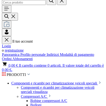
Il tuo account
Login
o
registrazione
Panoramica
Profilo personale
Indirizzi
Modalità di pagamento
Ordini
Abbonamenti
0,00 €
Il carrello contiene 0 articoli. Il valore totale del carrello è
0,00 €.
PRODOTTI
Componenti e ricambi per climatizzazione veicoli speciali
Componenti e ricambi per climatizzazione veicoli
speciali visualizza
Compressori A/C
Bobine compressori A/C
Bulloni