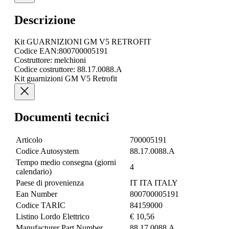
Descrizione
Kit GUARNIZIONI GM V5 RETROFIT
Codice EAN:800700005191
Costruttore: melchioni
Codice costruttore: 88.17.0088.A
Kit guarnizioni GM V5 Retrofit
Documenti tecnici
Articolo
700005191
Codice Autosystem
88.17.0088.A
Tempo medio consegna (giorni
4
calendario)
Paese di provenienza
IT ITA ITALY
Ean Number
800700005191
Codice TARIC
84159000
Listino Lordo Elettrico
€ 10,56
Manufacturer Part Number
88.17.0088.A