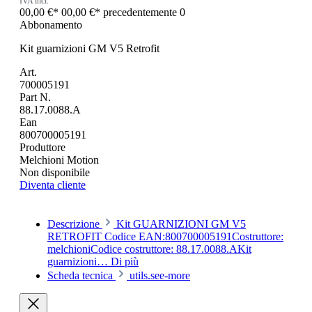
IVA incl.
00,00 €*
00,00 €*
precedentemente 0
Abbonamento
Kit guarnizioni GM V5 Retrofit
Art.
700005191
Part N.
88.17.0088.A
Ean
800700005191
Produttore
Melchioni Motion
Non disponibile
Diventa cliente
Descrizione
Kit GUARNIZIONI GM V5
RETROFIT Codice EAN:800700005191Costruttore:
melchioniCodice costruttore: 88.17.0088.AKit
guarnizioni…
Di più
Scheda tecnica
utils.see-more