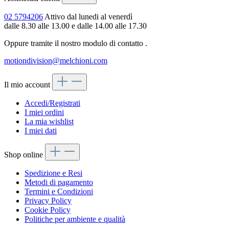
02 5794206
Attivo dal lunedi al venerdì
dalle 8.30 alle 13.00 e dalle 14.00 alle 17.30
Oppure tramite il nostro modulo di contatto
.
motiondivision@melchioni.com
Il mio account
Accedi/Registrati
I miei ordini
La mia wishlist
I miei dati
Shop online
Spedizione e Resi
Metodi di pagamento
Termini e Condizioni
Privacy Policy
Cookie Policy
Politiche per ambiente e qualità