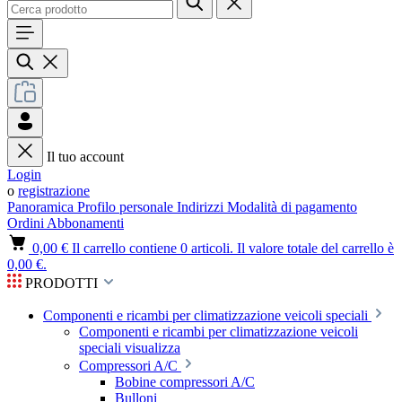
Il tuo account
Login
o
registrazione
Panoramica
Profilo personale
Indirizzi
Modalità di pagamento
Ordini
Abbonamenti
0,00 €
Il carrello contiene 0 articoli. Il valore totale del carrello è
0,00 €.
PRODOTTI
Componenti e ricambi per climatizzazione veicoli speciali
Componenti e ricambi per climatizzazione veicoli
speciali visualizza
Compressori A/C
Bobine compressori A/C
Bulloni