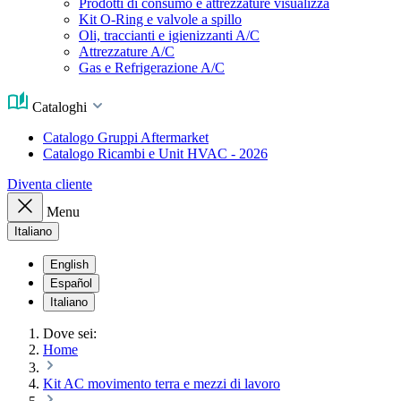
Prodotti di consumo e attrezzature visualizza
Kit O-Ring e valvole a spillo
Oli, traccianti e igienizzanti A/C
Attrezzature A/C
Gas e Refrigerazione A/C
Cataloghi
Catalogo Gruppi Aftermarket
Catalogo Ricambi e Unit HVAC - 2026
Diventa cliente
Menu
Italiano
English
Español
Italiano
Dove sei:
Home
Kit AC movimento terra e mezzi di lavoro