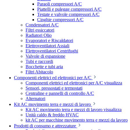
Paraoli compressori A/C
Piattelli e pulegge compressori A/C
Testate e valvole compressori A/C
Cinghie compressori A/C
Condensatori A/C
Filtri essiccatori
Radiatori Olio
Evaporatori e Riscaldatori
Elettroventilatori Assiali
Elettroventilatori Centrifughi
Valvole di espansione
Tubi e raccordi
Bocchette e tubi aria
Filtri Abitacolo
Componenti elettrici ed elettronici per A/C
Componenti elettrici ed elettronici per A/C visualizza
Sensori, pressostati e termostati
Centraline e pannelli di controllo A/C
Alternatori
Kit AC movimento terra e mezzi di lavoro
Kit AC movimento terra e mezzi di lavoro visualizza
Unità caldo & freddo HVAC
kit AC per macchine movimento terra e mezzi da lavoro
Prodotti di consumo e attrezzature