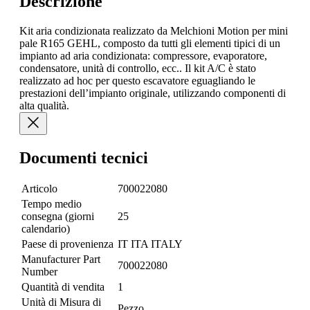
Descrizione
Kit aria condizionata realizzato da Melchioni Motion per mini
pale R165 GEHL, composto da tutti gli elementi tipici di un
impianto ad aria condizionata: compressore, evaporatore,
condensatore, unità di controllo, ecc.. Il kit A/C è stato
realizzato ad hoc per questo escavatore eguagliando le
prestazioni dell’impianto originale, utilizzando componenti di
alta qualità.
Documenti tecnici
Articolo
700022080
Tempo medio
consegna (giorni
25
calendario)
Paese di provenienza
IT ITA ITALY
Manufacturer Part
700022080
Number
Quantità di vendita
1
Unità di Misura di
Pezzo