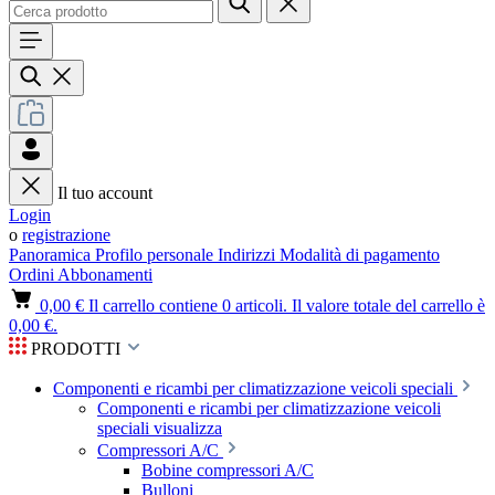
Il tuo account
Login
o
registrazione
Panoramica
Profilo personale
Indirizzi
Modalità di pagamento
Ordini
Abbonamenti
0,00 €
Il carrello contiene 0 articoli. Il valore totale del carrello è
0,00 €.
PRODOTTI
Componenti e ricambi per climatizzazione veicoli speciali
Componenti e ricambi per climatizzazione veicoli
speciali visualizza
Compressori A/C
Bobine compressori A/C
Bulloni