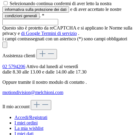
Selezionando continua confermi di aver letto la nostra
e di aver accettato le nostre
informativa sulla protezione dei dati
.
*
condizioni generali
Questo sito è protetto da reCAPTCHA e si applicano le Norme sulla
privacy e
di Google
Termini di servizio
.
i campi contrassegnati con un asterisco (*) sono campi obbligatori
Assistenza clienti
02 5794206
Attivo dal lunedi al venerdì
dalle 8.30 alle 13.00 e dalle 14.00 alle 17.30
Oppure tramite il nostro modulo di contatto
.
motiondivision@melchioni.com
Il mio account
Accedi/Registrati
I miei ordini
La mia wishlist
I miei dati