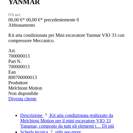
YANMAR
IVA incl.
00,00 €*
00,00 €*
precedentemente 0
Abbonamento
Kit aria condizionata per Mini escavatore Yanmar VIO 33 con
compressore Meccanico.
Art.
700000013
Part N.
700000013
Ean
800700000013
Produttore
Melchioni Motion
Non disponibile
Diventa cliente
Descrizione
Kit aria condizionata realizzato da
Melchioni Motion per il mini escavatore VIO 33
Yanamar, composto da tutti gli elementi t…
Di più
Scheda tecnica
utils.see-more