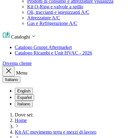
Prodotti di consumo e attrezzature visualizza
Kit O-Ring e valvole a spillo
Oli, traccianti e igienizzanti A/C
Attrezzature A/C
Gas e Refrigerazione A/C
Cataloghi
Catalogo Gruppi Aftermarket
Catalogo Ricambi e Unit HVAC - 2026
Diventa cliente
Menu
Italiano
English
Español
Italiano
Dove sei:
Home
Kit AC movimento terra e mezzi di lavoro