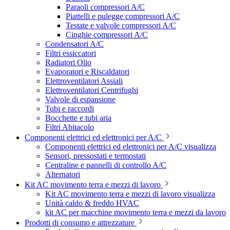
Paraoli compressori A/C
Piattelli e pulegge compressori A/C
Testate e valvole compressori A/C
Cinghie compressori A/C
Condensatori A/C
Filtri essiccatori
Radiatori Olio
Evaporatori e Riscaldatori
Elettroventilatori Assiali
Elettroventilatori Centrifughi
Valvole di espansione
Tubi e raccordi
Bocchette e tubi aria
Filtri Abitacolo
Componenti elettrici ed elettronici per A/C
Componenti elettrici ed elettronici per A/C visualizza
Sensori, pressostati e termostati
Centraline e pannelli di controllo A/C
Alternatori
Kit AC movimento terra e mezzi di lavoro
Kit AC movimento terra e mezzi di lavoro visualizza
Unità caldo & freddo HVAC
kit AC per macchine movimento terra e mezzi da lavoro
Prodotti di consumo e attrezzature