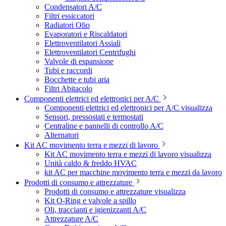
Condensatori A/C
Filtri essiccatori
Radiatori Olio
Evaporatori e Riscaldatori
Elettroventilatori Assiali
Elettroventilatori Centrifughi
Valvole di espansione
Tubi e raccordi
Bocchette e tubi aria
Filtri Abitacolo
Componenti elettrici ed elettronici per A/C
Componenti elettrici ed elettronici per A/C visualizza
Sensori, pressostati e termostati
Centraline e pannelli di controllo A/C
Alternatori
Kit AC movimento terra e mezzi di lavoro
Kit AC movimento terra e mezzi di lavoro visualizza
Unità caldo & freddo HVAC
kit AC per macchine movimento terra e mezzi da lavoro
Prodotti di consumo e attrezzature
Prodotti di consumo e attrezzature visualizza
Kit O-Ring e valvole a spillo
Oli, traccianti e igienizzanti A/C
Attrezzature A/C