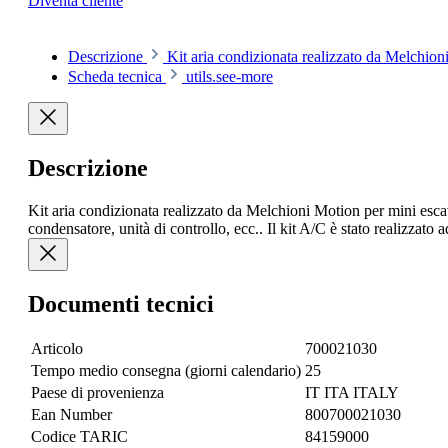
Diventa cliente
Descrizione
Kit aria condizionata realizzato da Melch
Scheda tecnica
utils.see-more
Descrizione
Kit aria condizionata realizzato da Melchioni Motion per mini esc
condensatore, unità di controllo, ecc.. Il kit A/C è stato realizzato
Documenti tecnici
Articolo
700021030
Tempo medio consegna (giorni calendario)
25
Paese di provenienza
IT ITA ITALY
Ean Number
800700021030
Codice TARIC
84159000