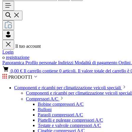
Il tuo account
Login
o
registrazione
Panoramica
Profilo personale
Indirizzi
Modalità di pagamento
Ordini
0,00 €
Il carrello contiene 0 articoli. Il valore totale del carrello è 
PRODOTTI
Componenti e ricambi per climatizzazione veicoli speciali
Componenti e ricambi per climatizzazione veicoli speciali
Compressori A/C
Bobine compressori A/C
Bulloni
Paraoli compressori A/C
Piattelli e pulegge compressori A/C
Testate e valvole compressori A/C
Cinghie compressori A/C