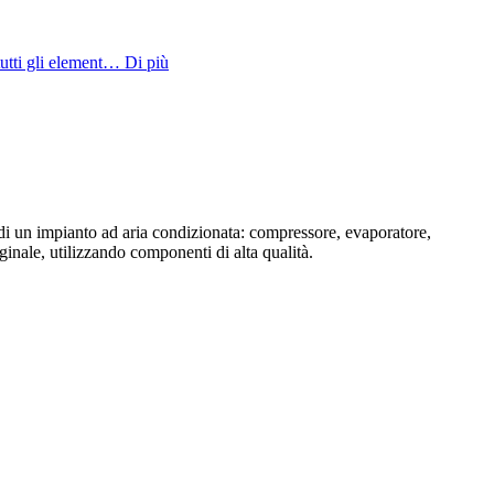
utti gli element…
Di più
i un impianto ad aria condizionata: compressore, evaporatore,
ginale, utilizzando componenti di alta qualità.