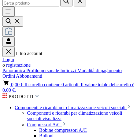
Il tuo account
Login
o
registrazione
Panoramica
Profilo personale
Indirizzi
Modalità di pagamento
Ordini
Abbonamenti
0,00 €
Il carrello contiene 0 articoli. Il valore totale del carrello è
0,00 €.
PRODOTTI
Componenti e ricambi per climatizzazione veicoli speciali
Componenti e ricambi per climatizzazione veicoli
speciali visualizza
Compressori A/C
Bobine compressori A/C
Bulloni