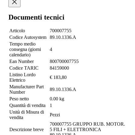
Documenti tecnici
Articolo
700007755
Codice Autosystem
89.10.1336.A
Tempo medio
consegna (giorni
4
calendario)
Ean Number
800700007755
Codice TARIC
84159000
Listino Lordo
€ 183,80
Elettrico
Manufacturer Part
89.10.1336.A
Number
Peso netto
0.00 kg
Quantità di vendita
1
Unità di Misura di
Pezzi
vendita
700007755 GRUPPO RUB. MOTOR.
Descrizione breve
5 FILI + ELETTRONICA
89.10.1336.A