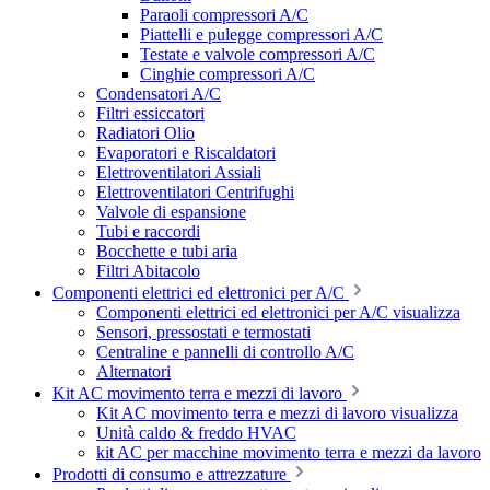
Paraoli compressori A/C
Piattelli e pulegge compressori A/C
Testate e valvole compressori A/C
Cinghie compressori A/C
Condensatori A/C
Filtri essiccatori
Radiatori Olio
Evaporatori e Riscaldatori
Elettroventilatori Assiali
Elettroventilatori Centrifughi
Valvole di espansione
Tubi e raccordi
Bocchette e tubi aria
Filtri Abitacolo
Componenti elettrici ed elettronici per A/C
Componenti elettrici ed elettronici per A/C visualizza
Sensori, pressostati e termostati
Centraline e pannelli di controllo A/C
Alternatori
Kit AC movimento terra e mezzi di lavoro
Kit AC movimento terra e mezzi di lavoro visualizza
Unità caldo & freddo HVAC
kit AC per macchine movimento terra e mezzi da lavoro
Prodotti di consumo e attrezzature