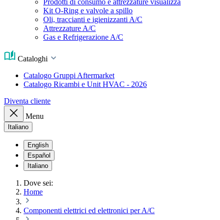
Prodotti di consumo e attrezzature visualizza
Kit O-Ring e valvole a spillo
Oli, traccianti e igienizzanti A/C
Attrezzature A/C
Gas e Refrigerazione A/C
Cataloghi
Catalogo Gruppi Aftermarket
Catalogo Ricambi e Unit HVAC - 2026
Diventa cliente
Menu
Italiano
English
Español
Italiano
Dove sei:
Home
Componenti elettrici ed elettronici per A/C