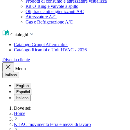
Prodotti di consumo e attrezzature visualizza
Kit O-Ring e valvole a spillo
Oli, traccianti e igienizzanti A/C
Attrezzature A/C
Gas e Refrigerazione A/C
Cataloghi
Catalogo Gruppi Aftermarket
Catalogo Ricambi e Unit HVAC - 2026
Diventa cliente
Menu
Italiano
English
Español
Italiano
Dove sei:
Home
Kit AC movimento terra e mezzi di lavoro