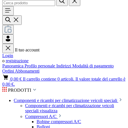
Il tuo account
Login
o
registrazione
Panoramica
Profilo personale
Indirizzi
Modalità di pagamento
Ordini
Abbonamenti
0,00 €
Il carrello contiene 0 articoli. Il valore totale del carrello è
0,00 €.
PRODOTTI
Componenti e ricambi per climatizzazione veicoli speciali
Componenti e ricambi per climatizzazione veicoli
speciali visualizza
Compressori A/C
Bobine compressori A/C
Bulloni