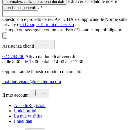
e di aver accettato le nostre
informativa sulla protezione dei dati
.
*
condizioni generali
Questo sito è protetto da reCAPTCHA e si applicano le Norme sulla
privacy e
di Google
Termini di servizio
.
i campi contrassegnati con un asterisco (*) sono campi obbligatori
Assistenza clienti
02 5794206
Attivo dal lunedi al venerdì
dalle 8.30 alle 13.00 e dalle 14.00 alle 17.30
Oppure tramite il nostro modulo di contatto
.
motiondivision@melchioni.com
Il mio account
Accedi/Registrati
I miei ordini
La mia wishlist
I miei dati