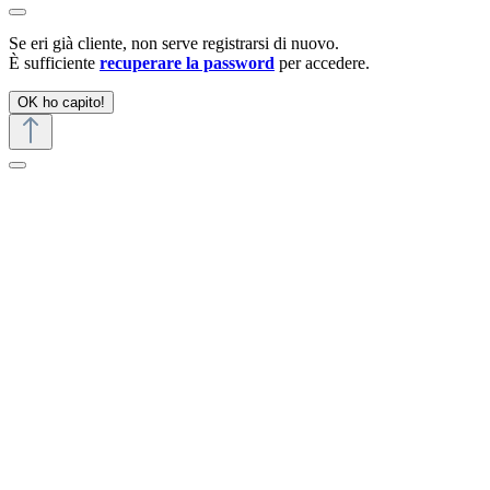
Se eri già cliente, non serve registrarsi di nuovo.
È sufficiente
recuperare la password
per accedere.
OK ho capito!