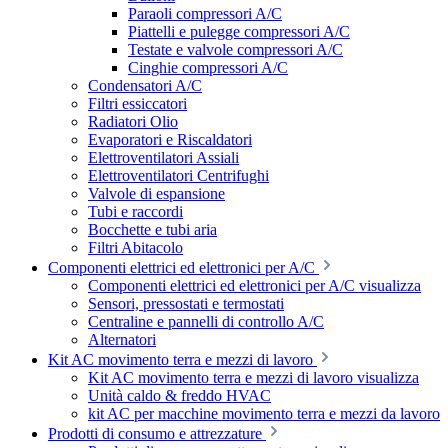
Paraoli compressori A/C
Piattelli e pulegge compressori A/C
Testate e valvole compressori A/C
Cinghie compressori A/C
Condensatori A/C
Filtri essiccatori
Radiatori Olio
Evaporatori e Riscaldatori
Elettroventilatori Assiali
Elettroventilatori Centrifughi
Valvole di espansione
Tubi e raccordi
Bocchette e tubi aria
Filtri Abitacolo
Componenti elettrici ed elettronici per A/C
Componenti elettrici ed elettronici per A/C visualizza
Sensori, pressostati e termostati
Centraline e pannelli di controllo A/C
Alternatori
Kit AC movimento terra e mezzi di lavoro
Kit AC movimento terra e mezzi di lavoro visualizza
Unità caldo & freddo HVAC
kit AC per macchine movimento terra e mezzi da lavoro
Prodotti di consumo e attrezzature