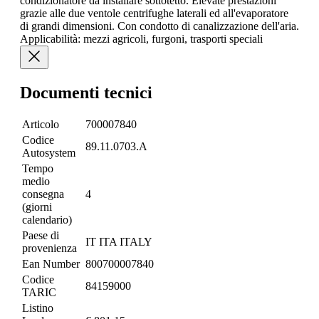
condizionatore da installare sottotetto. Elevate prestazioni
grazie alle due ventole centrifughe laterali ed all'evaporatore
di grandi dimensioni. Con condotto di canalizzazione dell'aria.
Applicabilità: mezzi agricoli, furgoni, trasporti speciali
Documenti tecnici
Articolo
700007840
Codice
89.11.0703.A
Autosystem
Tempo
medio
consegna
4
(giorni
calendario)
Paese di
IT ITA ITALY
provenienza
Ean Number
800700007840
Codice
84159000
TARIC
Listino