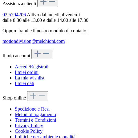
Assistenza clienti
02 5794206
Attivo dal lunedi al venerdì
dalle 8.30 alle 13.00 e dalle 14.00 alle 17.30
Oppure tramite il nostro modulo di contatto
.
motiondivision@melchioni.com
Il mio account
Accedi/Registrati
I miei ordini
La mia wishlist
I miei dati
Shop online
Spedizione e Resi
Metodi di pagamento
Termini e Condizioni
Privacy Policy
Cookie Policy
Politiche per ambiente e qualità