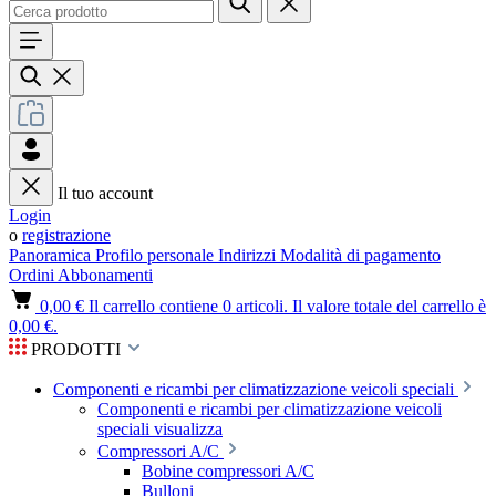
Il tuo account
Login
o
registrazione
Panoramica
Profilo personale
Indirizzi
Modalità di pagamento
Ordini
Abbonamenti
0,00 €
Il carrello contiene 0 articoli. Il valore totale del carrello è
0,00 €.
PRODOTTI
Componenti e ricambi per climatizzazione veicoli speciali
Componenti e ricambi per climatizzazione veicoli
speciali visualizza
Compressori A/C
Bobine compressori A/C
Bulloni