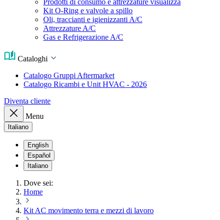
Prodotti di consumo e attrezzature visualizza
Kit O-Ring e valvole a spillo
Oli, traccianti e igienizzanti A/C
Attrezzature A/C
Gas e Refrigerazione A/C
Cataloghi
Catalogo Gruppi Aftermarket
Catalogo Ricambi e Unit HVAC - 2026
Diventa cliente
Menu
Italiano
English
Español
Italiano
Dove sei:
Home
Kit AC movimento terra e mezzi di lavoro