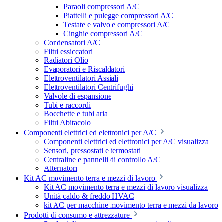
Paraoli compressori A/C
Piattelli e pulegge compressori A/C
Testate e valvole compressori A/C
Cinghie compressori A/C
Condensatori A/C
Filtri essiccatori
Radiatori Olio
Evaporatori e Riscaldatori
Elettroventilatori Assiali
Elettroventilatori Centrifughi
Valvole di espansione
Tubi e raccordi
Bocchette e tubi aria
Filtri Abitacolo
Componenti elettrici ed elettronici per A/C
Componenti elettrici ed elettronici per A/C visualizza
Sensori, pressostati e termostati
Centraline e pannelli di controllo A/C
Alternatori
Kit AC movimento terra e mezzi di lavoro
Kit AC movimento terra e mezzi di lavoro visualizza
Unità caldo & freddo HVAC
kit AC per macchine movimento terra e mezzi da lavoro
Prodotti di consumo e attrezzature