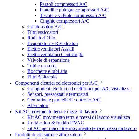
Paraoli compressori A/C
Piattelli e pulegge compressori A/C
Testate e valvole compressori A/C
Cinghie compressori A/C
Condensatori A/C
Filtri essiccatori
Radiatori Olio
Evaporatori e Riscaldatori
Elettroventilatori Assiali
Elettroventilatori Centrifughi
Valvole di espansione
Tubi e raccordi
Bocchette e tubi aria
Filtri Abitacolo
Componenti elettrici ed elettronici per A/C
Componenti elettrici ed elettronici per A/C visualizza
Sensori, pressostati e termostati
Centraline e pannelli di controllo A/C
Alternatori
Kit AC movimento terra e mezzi di lavoro
Kit AC movimento terra e mezzi di lavoro visualizza
Unità caldo & freddo HVAC
kit AC per macchine movimento terra e mezzi da lavoro
Prodotti di consumo e attrezzature