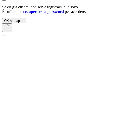
Se eri già cliente, non serve registrarsi di nuovo.
È sufficiente
recuperare la password
per accedere.
OK ho capito!