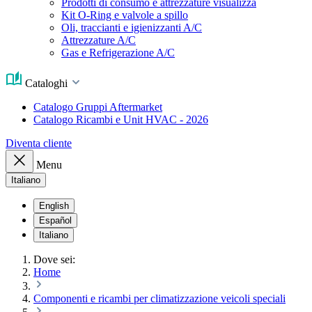
Prodotti di consumo e attrezzature visualizza
Kit O-Ring e valvole a spillo
Oli, traccianti e igienizzanti A/C
Attrezzature A/C
Gas e Refrigerazione A/C
Cataloghi
Catalogo Gruppi Aftermarket
Catalogo Ricambi e Unit HVAC - 2026
Diventa cliente
Menu
Italiano
English
Español
Italiano
Dove sei:
Home
Componenti e ricambi per climatizzazione veicoli speciali