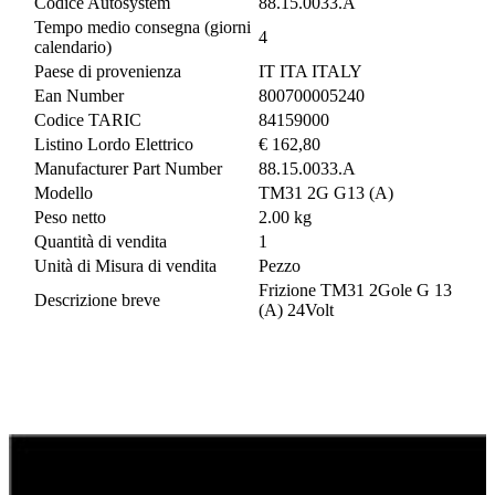
Codice Autosystem
88.15.0033.A
Tempo medio consegna (giorni
4
calendario)
Paese di provenienza
IT ITA ITALY
Ean Number
800700005240
Codice TARIC
84159000
Listino Lordo Elettrico
€ 162,80
Manufacturer Part Number
88.15.0033.A
Modello
TM31 2G G13 (A)
Peso netto
2.00 kg
Quantità di vendita
1
Unità di Misura di vendita
Pezzo
Frizione TM31 2Gole G 13
Descrizione breve
(A) 24Volt