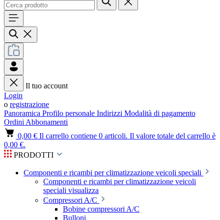
Il tuo account
Login
o
registrazione
Panoramica
Profilo personale
Indirizzi
Modalità di pagamento
Ordini
Abbonamenti
0,00 €
Il carrello contiene 0 articoli. Il valore totale del carrello è
0,00 €.
PRODOTTI
Componenti e ricambi per climatizzazione veicoli speciali
Componenti e ricambi per climatizzazione veicoli
speciali visualizza
Compressori A/C
Bobine compressori A/C
Bulloni