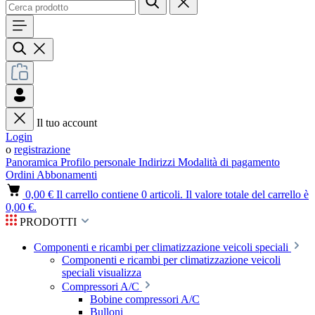
Il tuo account
Login
o
registrazione
Panoramica
Profilo personale
Indirizzi
Modalità di pagamento
Ordini
Abbonamenti
0,00 €
Il carrello contiene 0 articoli. Il valore totale del carrello è
0,00 €.
PRODOTTI
Componenti e ricambi per climatizzazione veicoli speciali
Componenti e ricambi per climatizzazione veicoli
speciali visualizza
Compressori A/C
Bobine compressori A/C
Bulloni