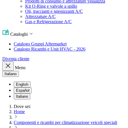
Prodotti di consumo e attrezzature visualizza
Kit O-Ring e valvole a spillo
Oli, traccianti e igienizzanti A/C
Attrezzature A/C
Gas e Refrigerazione A/C
Cataloghi
Catalogo Gruppi Aftermarket
Catalogo Ricambi e Unit HVAC - 2026
Diventa cliente
Menu
Italiano
English
Español
Italiano
Dove sei:
Home
Componenti e ricambi per climatizzazione veicoli speciali