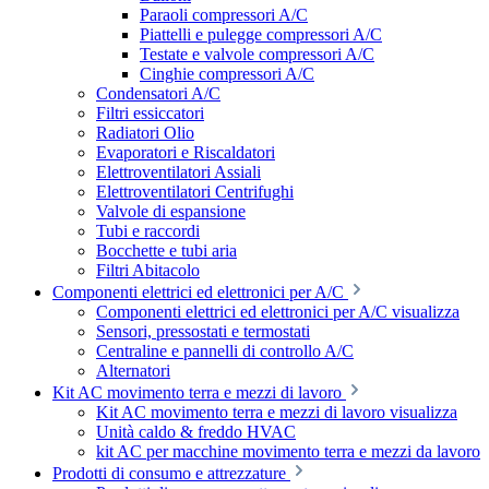
Paraoli compressori A/C
Piattelli e pulegge compressori A/C
Testate e valvole compressori A/C
Cinghie compressori A/C
Condensatori A/C
Filtri essiccatori
Radiatori Olio
Evaporatori e Riscaldatori
Elettroventilatori Assiali
Elettroventilatori Centrifughi
Valvole di espansione
Tubi e raccordi
Bocchette e tubi aria
Filtri Abitacolo
Componenti elettrici ed elettronici per A/C
Componenti elettrici ed elettronici per A/C visualizza
Sensori, pressostati e termostati
Centraline e pannelli di controllo A/C
Alternatori
Kit AC movimento terra e mezzi di lavoro
Kit AC movimento terra e mezzi di lavoro visualizza
Unità caldo & freddo HVAC
kit AC per macchine movimento terra e mezzi da lavoro
Prodotti di consumo e attrezzature