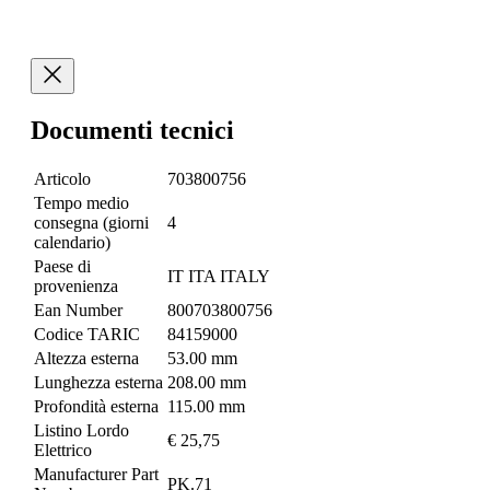
Documenti tecnici
Articolo
703800756
Tempo medio
consegna (giorni
4
calendario)
Paese di
IT ITA ITALY
provenienza
Ean Number
800703800756
Codice TARIC
84159000
Altezza esterna
53.00 mm
Lunghezza esterna
208.00 mm
Profondità esterna
115.00 mm
Listino Lordo
€ 25,75
Elettrico
Manufacturer Part
PK.71