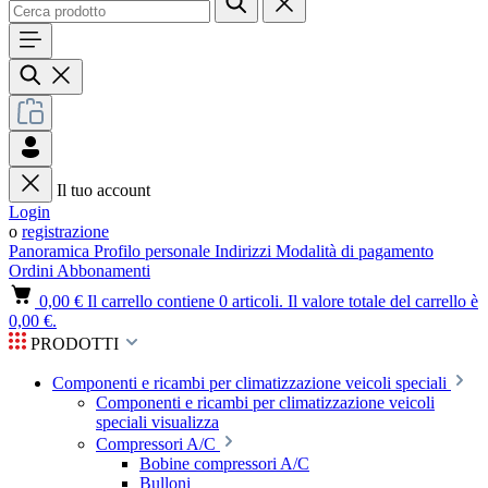
Il tuo account
Login
o
registrazione
Panoramica
Profilo personale
Indirizzi
Modalità di pagamento
Ordini
Abbonamenti
0,00 €
Il carrello contiene 0 articoli. Il valore totale del carrello è
0,00 €.
PRODOTTI
Componenti e ricambi per climatizzazione veicoli speciali
Componenti e ricambi per climatizzazione veicoli
speciali visualizza
Compressori A/C
Bobine compressori A/C
Bulloni