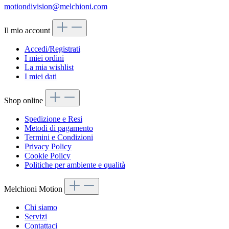
motiondivision@melchioni.com
Il mio account
Accedi/Registrati
I miei ordini
La mia wishlist
I miei dati
Shop online
Spedizione e Resi
Metodi di pagamento
Termini e Condizioni
Privacy Policy
Cookie Policy
Politiche per ambiente e qualità
Melchioni Motion
Chi siamo
Servizi
Contattaci