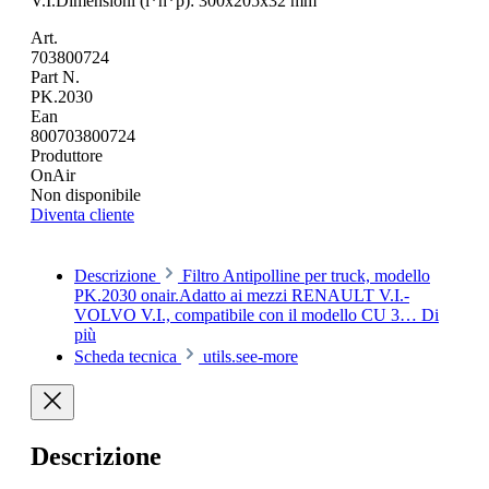
V.I.Dimensioni (l*h*p): 300x205x32 mm
Art.
703800724
Part N.
PK.2030
Ean
800703800724
Produttore
OnAir
Non disponibile
Diventa cliente
Descrizione
Filtro Antipolline per truck, modello
PK.2030 onair.Adatto ai mezzi RENAULT V.I.-
VOLVO V.I., compatibile con il modello CU 3…
Di
più
Scheda tecnica
utils.see-more
Descrizione