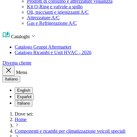
Prodotti di consumo e attrezzature visualizza
Kit O-Ring e valvole a spillo
Oli, traccianti e igienizzanti A/C
Attrezzature A/C
Gas e Refrigerazione A/C
Cataloghi
Catalogo Gruppi Aftermarket
Catalogo Ricambi e Unit HVAC - 2026
Diventa cliente
Menu
Italiano
English
Español
Italiano
Dove sei:
Home
Componenti e ricambi per climatizzazione veicoli speciali