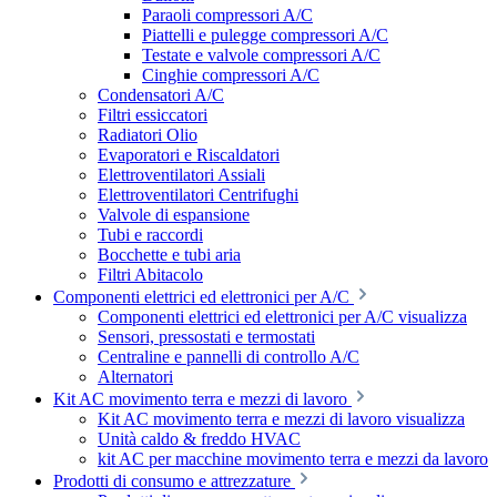
Paraoli compressori A/C
Piattelli e pulegge compressori A/C
Testate e valvole compressori A/C
Cinghie compressori A/C
Condensatori A/C
Filtri essiccatori
Radiatori Olio
Evaporatori e Riscaldatori
Elettroventilatori Assiali
Elettroventilatori Centrifughi
Valvole di espansione
Tubi e raccordi
Bocchette e tubi aria
Filtri Abitacolo
Componenti elettrici ed elettronici per A/C
Componenti elettrici ed elettronici per A/C visualizza
Sensori, pressostati e termostati
Centraline e pannelli di controllo A/C
Alternatori
Kit AC movimento terra e mezzi di lavoro
Kit AC movimento terra e mezzi di lavoro visualizza
Unità caldo & freddo HVAC
kit AC per macchine movimento terra e mezzi da lavoro
Prodotti di consumo e attrezzature