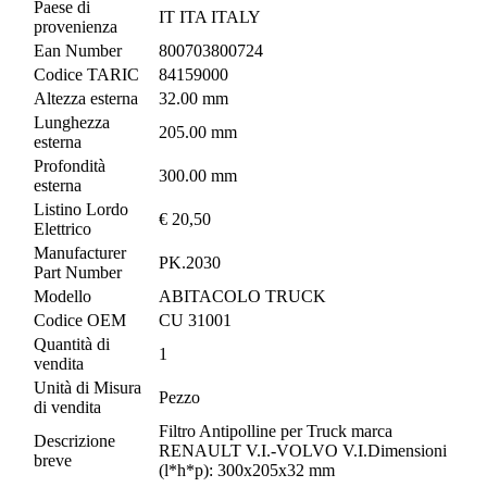
Paese di
IT ITA ITALY
provenienza
Ean Number
800703800724
Codice TARIC
84159000
Altezza esterna
32.00 mm
Lunghezza
205.00 mm
esterna
Profondità
300.00 mm
esterna
Listino Lordo
€ 20,50
Elettrico
Manufacturer
PK.2030
Part Number
Modello
ABITACOLO TRUCK
Codice OEM
CU 31001
Quantità di
1
vendita
Unità di Misura
Pezzo
di vendita
Filtro Antipolline per Truck marca
Descrizione
RENAULT V.I.-VOLVO V.I.Dimensioni
breve
(l*h*p): 300x205x32 mm