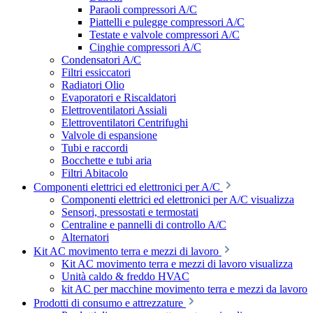
Paraoli compressori A/C
Piattelli e pulegge compressori A/C
Testate e valvole compressori A/C
Cinghie compressori A/C
Condensatori A/C
Filtri essiccatori
Radiatori Olio
Evaporatori e Riscaldatori
Elettroventilatori Assiali
Elettroventilatori Centrifughi
Valvole di espansione
Tubi e raccordi
Bocchette e tubi aria
Filtri Abitacolo
Componenti elettrici ed elettronici per A/C
Componenti elettrici ed elettronici per A/C visualizza
Sensori, pressostati e termostati
Centraline e pannelli di controllo A/C
Alternatori
Kit AC movimento terra e mezzi di lavoro
Kit AC movimento terra e mezzi di lavoro visualizza
Unità caldo & freddo HVAC
kit AC per macchine movimento terra e mezzi da lavoro
Prodotti di consumo e attrezzature