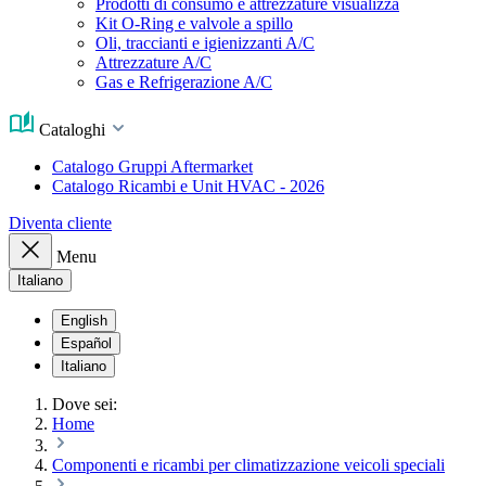
Prodotti di consumo e attrezzature visualizza
Kit O-Ring e valvole a spillo
Oli, traccianti e igienizzanti A/C
Attrezzature A/C
Gas e Refrigerazione A/C
Cataloghi
Catalogo Gruppi Aftermarket
Catalogo Ricambi e Unit HVAC - 2026
Diventa cliente
Menu
Italiano
English
Español
Italiano
Dove sei:
Home
Componenti e ricambi per climatizzazione veicoli speciali