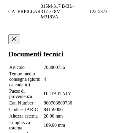
315M-317 B/BL-
CATERPILLAR
317-318M-
122-5873
M318VA
Documenti tecnici
Articolo
703800736
Tempo medio
consegna (giorni
4
calendario)
Paese di
IT ITA ITALY
provenienza
Ean Number
800703800736
Codice TARIC
84159000
Altezza esterna
20.00 mm
Lunghezza
189.00 mm
esterna