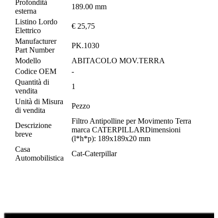
Profondità
189.00 mm
esterna
Listino Lordo
€ 25,75
Elettrico
Manufacturer
PK.1030
Part Number
Modello
ABITACOLO MOV.TERRA
Codice OEM
-
Quantità di
1
vendita
Unità di Misura
Pezzo
di vendita
Filtro Antipolline per Movimento Terra
Descrizione
marca CATERPILLARDimensioni
breve
(l*h*p): 189x189x20 mm
Casa
Cat-Caterpillar
Automobilistica