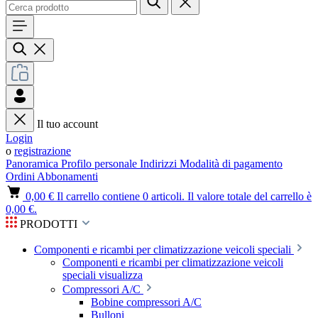
Il tuo account
Login
o
registrazione
Panoramica
Profilo personale
Indirizzi
Modalità di pagamento
Ordini
Abbonamenti
0,00 €
Il carrello contiene 0 articoli. Il valore totale del carrello è
0,00 €.
PRODOTTI
Componenti e ricambi per climatizzazione veicoli speciali
Componenti e ricambi per climatizzazione veicoli
speciali visualizza
Compressori A/C
Bobine compressori A/C
Bulloni