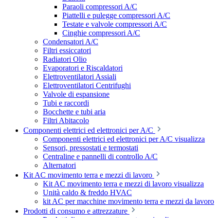
Paraoli compressori A/C
Piattelli e pulegge compressori A/C
Testate e valvole compressori A/C
Cinghie compressori A/C
Condensatori A/C
Filtri essiccatori
Radiatori Olio
Evaporatori e Riscaldatori
Elettroventilatori Assiali
Elettroventilatori Centrifughi
Valvole di espansione
Tubi e raccordi
Bocchette e tubi aria
Filtri Abitacolo
Componenti elettrici ed elettronici per A/C
Componenti elettrici ed elettronici per A/C visualizza
Sensori, pressostati e termostati
Centraline e pannelli di controllo A/C
Alternatori
Kit AC movimento terra e mezzi di lavoro
Kit AC movimento terra e mezzi di lavoro visualizza
Unità caldo & freddo HVAC
kit AC per macchine movimento terra e mezzi da lavoro
Prodotti di consumo e attrezzature