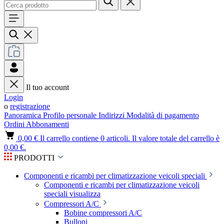
Il tuo account
Login
o
registrazione
Panoramica
Profilo personale
Indirizzi
Modalità di pagamento
Ordini
Abbonamenti
0,00 €
Il carrello contiene 0 articoli. Il valore totale del carrello è
0,00 €.
PRODOTTI
Componenti e ricambi per climatizzazione veicoli speciali
Componenti e ricambi per climatizzazione veicoli
speciali visualizza
Compressori A/C
Bobine compressori A/C
Bulloni