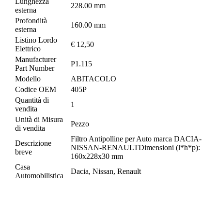
Lunghezza
228.00 mm
esterna
Profondità
160.00 mm
esterna
Listino Lordo
€ 12,50
Elettrico
Manufacturer
P1.115
Part Number
Modello
ABITACOLO
Codice OEM
405P
Quantità di
1
vendita
Unità di Misura
Pezzo
di vendita
Filtro Antipolline per Auto marca DACIA-
Descrizione
NISSAN-RENAULTDimensioni (l*h*p):
breve
160x228x30 mm
Casa
Dacia, Nissan, Renault
Automobilistica