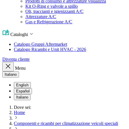
Prodotti di consumo e attrezzature visualizza
Kit O-Ring e valvole a spillo
Oli, traccianti e igienizzanti A/C
Attrezzature A/C
Gas e Refrigerazione A/C
Cataloghi
Catalogo Gruppi Aftermarket
Catalogo Ricambi e Unit HVAC - 2026
Diventa cliente
Menu
Italiano
English
Español
Italiano
Dove sei:
Home
Componenti e ricambi per climatizzazione veicoli speciali