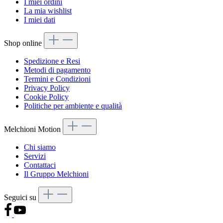
I miei ordini
La mia wishlist
I miei dati
Shop online
Spedizione e Resi
Metodi di pagamento
Termini e Condizioni
Privacy Policy
Cookie Policy
Politiche per ambiente e qualità
Melchioni Motion
Chi siamo
Servizi
Contattaci
Il Gruppo Melchioni
Seguici su