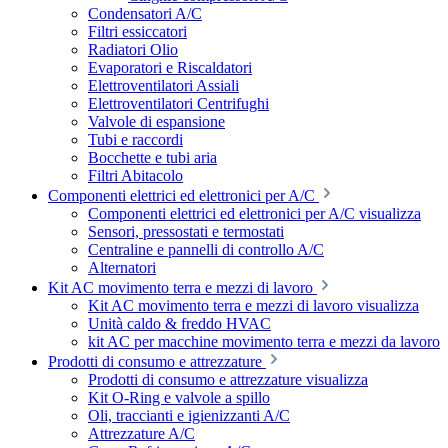
Condensatori A/C
Filtri essiccatori
Radiatori Olio
Evaporatori e Riscaldatori
Elettroventilatori Assiali
Elettroventilatori Centrifughi
Valvole di espansione
Tubi e raccordi
Bocchette e tubi aria
Filtri Abitacolo
Componenti elettrici ed elettronici per A/C
Componenti elettrici ed elettronici per A/C visualizza
Sensori, pressostati e termostati
Centraline e pannelli di controllo A/C
Alternatori
Kit AC movimento terra e mezzi di lavoro
Kit AC movimento terra e mezzi di lavoro visualizza
Unità caldo & freddo HVAC
kit AC per macchine movimento terra e mezzi da lavoro
Prodotti di consumo e attrezzature
Prodotti di consumo e attrezzature visualizza
Kit O-Ring e valvole a spillo
Oli, traccianti e igienizzanti A/C
Attrezzature A/C