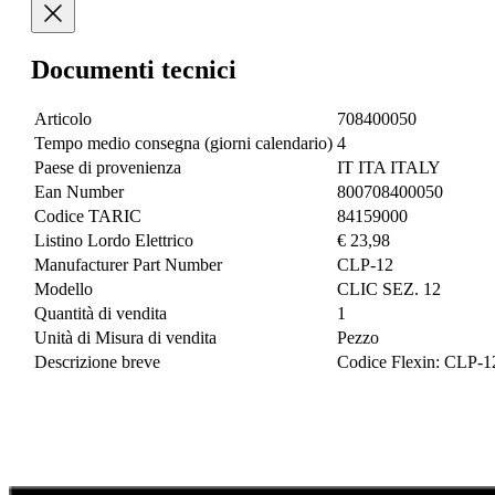
Documenti tecnici
Articolo
708400050
Tempo medio consegna (giorni calendario)
4
Paese di provenienza
IT ITA ITALY
Ean Number
800708400050
Codice TARIC
84159000
Listino Lordo Elettrico
€ 23,98
Manufacturer Part Number
CLP-12
Modello
CLIC SEZ. 12
Quantità di vendita
1
Unità di Misura di vendita
Pezzo
Descrizione breve
Codice Flexin: CLP-1