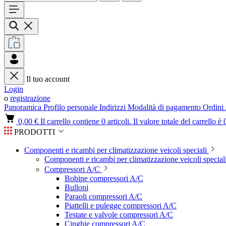
Il tuo account
Login
o
registrazione
Panoramica
Profilo personale
Indirizzi
Modalità di pagamento
Ordini
0,00 €
Il carrello contiene 0 articoli. Il valore totale del carrello è 
PRODOTTI
Componenti e ricambi per climatizzazione veicoli speciali
Componenti e ricambi per climatizzazione veicoli speciali
Compressori A/C
Bobine compressori A/C
Bulloni
Paraoli compressori A/C
Piattelli e pulegge compressori A/C
Testate e valvole compressori A/C
Cinghie compressori A/C