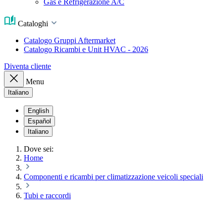
Gas e Refrigerazione A/C
Cataloghi
Catalogo Gruppi Aftermarket
Catalogo Ricambi e Unit HVAC - 2026
Diventa cliente
Menu
Italiano
English
Español
Italiano
Dove sei:
Home
Componenti e ricambi per climatizzazione veicoli speciali
Tubi e raccordi