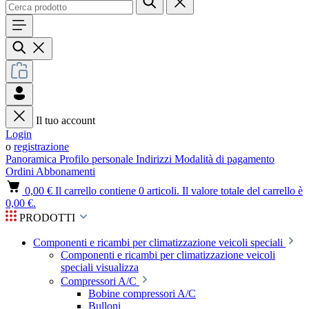
Il tuo account
Login
o
registrazione
Panoramica
Profilo personale
Indirizzi
Modalità di pagamento
Ordini
Abbonamenti
0,00 €
Il carrello contiene 0 articoli. Il valore totale del carrello è
0,00 €.
PRODOTTI
Componenti e ricambi per climatizzazione veicoli speciali
Componenti e ricambi per climatizzazione veicoli
speciali visualizza
Compressori A/C
Bobine compressori A/C
Bulloni