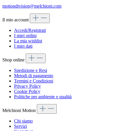
motiondivision@melchioni.com
Il mio account
Accedi/Registrati
I miei ordini
La mia wishlist
I miei dati
Shop online
Spedizione e Resi
Metodi di pagamento
Termini e Condizioni
Privacy Policy
Cookie Policy
Politiche per ambiente e qualità
Melchioni Motion
Chi siamo
Servizi