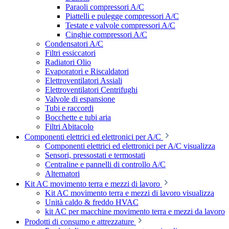
Paraoli compressori A/C
Piattelli e pulegge compressori A/C
Testate e valvole compressori A/C
Cinghie compressori A/C
Condensatori A/C
Filtri essiccatori
Radiatori Olio
Evaporatori e Riscaldatori
Elettroventilatori Assiali
Elettroventilatori Centrifughi
Valvole di espansione
Tubi e raccordi
Bocchette e tubi aria
Filtri Abitacolo
Componenti elettrici ed elettronici per A/C
Componenti elettrici ed elettronici per A/C visualizza
Sensori, pressostati e termostati
Centraline e pannelli di controllo A/C
Alternatori
Kit AC movimento terra e mezzi di lavoro
Kit AC movimento terra e mezzi di lavoro visualizza
Unità caldo & freddo HVAC
kit AC per macchine movimento terra e mezzi da lavoro
Prodotti di consumo e attrezzature