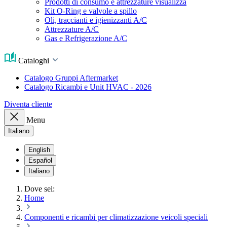
Prodotti di consumo e attrezzature visualizza
Kit O-Ring e valvole a spillo
Oli, traccianti e igienizzanti A/C
Attrezzature A/C
Gas e Refrigerazione A/C
Cataloghi
Catalogo Gruppi Aftermarket
Catalogo Ricambi e Unit HVAC - 2026
Diventa cliente
Menu
Italiano
English
Español
Italiano
Dove sei:
Home
Componenti e ricambi per climatizzazione veicoli speciali