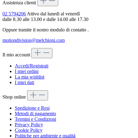
Assistenza clienti
02 5794206
Attivo dal lunedi al venerdì
dalle 8.30 alle 13.00 e dalle 14.00 alle 17.30
Oppure tramite il nostro modulo di contatto
.
motiondivision@melchioni.com
Il mio account
Accedi/Registrati
I miei ordini
La mia wishlist
I miei dati
Shop online
Spedizione e Resi
Metodi di pagamento
Termini e Condizioni
Privacy Policy
Cookie Policy
Politiche per ambiente e qualità