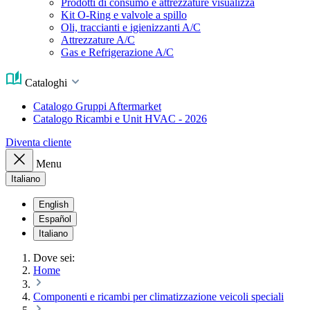
Prodotti di consumo e attrezzature visualizza
Kit O-Ring e valvole a spillo
Oli, traccianti e igienizzanti A/C
Attrezzature A/C
Gas e Refrigerazione A/C
Cataloghi
Catalogo Gruppi Aftermarket
Catalogo Ricambi e Unit HVAC - 2026
Diventa cliente
Menu
Italiano
English
Español
Italiano
Dove sei:
Home
Componenti e ricambi per climatizzazione veicoli speciali