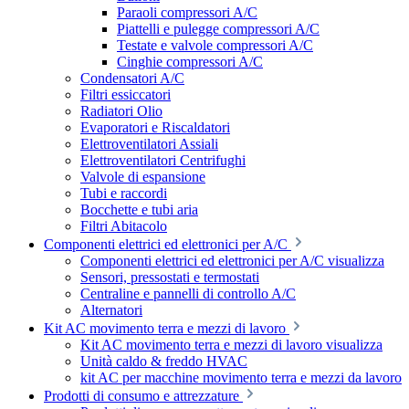
Paraoli compressori A/C
Piattelli e pulegge compressori A/C
Testate e valvole compressori A/C
Cinghie compressori A/C
Condensatori A/C
Filtri essiccatori
Radiatori Olio
Evaporatori e Riscaldatori
Elettroventilatori Assiali
Elettroventilatori Centrifughi
Valvole di espansione
Tubi e raccordi
Bocchette e tubi aria
Filtri Abitacolo
Componenti elettrici ed elettronici per A/C
Componenti elettrici ed elettronici per A/C visualizza
Sensori, pressostati e termostati
Centraline e pannelli di controllo A/C
Alternatori
Kit AC movimento terra e mezzi di lavoro
Kit AC movimento terra e mezzi di lavoro visualizza
Unità caldo & freddo HVAC
kit AC per macchine movimento terra e mezzi da lavoro
Prodotti di consumo e attrezzature