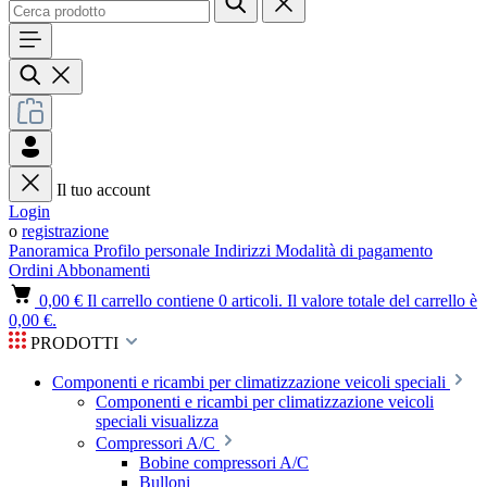
Il tuo account
Login
o
registrazione
Panoramica
Profilo personale
Indirizzi
Modalità di pagamento
Ordini
Abbonamenti
0,00 €
Il carrello contiene 0 articoli. Il valore totale del carrello è
0,00 €.
PRODOTTI
Componenti e ricambi per climatizzazione veicoli speciali
Componenti e ricambi per climatizzazione veicoli
speciali visualizza
Compressori A/C
Bobine compressori A/C
Bulloni