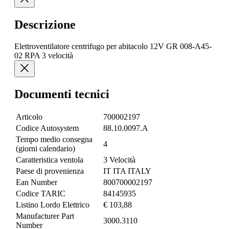
Descrizione
Elettroventilatore centrifugo per abitacolo 12V GR 008-A45-
02 RPA 3 velocità
Documenti tecnici
Articolo
700002197
Codice Autosystem
88.10.0097.A
Tempo medio consegna
4
(giorni calendario)
Caratteristica ventola
3 Velocità
Paese di provenienza
IT ITA ITALY
Ean Number
800700002197
Codice TARIC
84145935
Listino Lordo Elettrico
€ 103,88
Manufacturer Part
3000.3110
Number