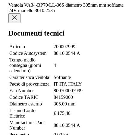
Ventola VA34-BP70/LL-36S diametro 305mm mm soffiante
24V modello 3010.2535
Documenti tecnici
Articolo
700007999
Codice Autosystem
88.10.0544.A
Tempo medio
consegna (giorni
4
calendario)
Caratteristica ventola
Soffiante
Paese di provenienza
IT ITA ITALY
Ean Number
800700007999
Codice TARIC
84159000
Diametro esterno
305.00 mm
Listino Lordo
€ 175,48
Elettrico
Manufacturer Part
88.10.0544.A
Number
Peso netto
0.00 kg