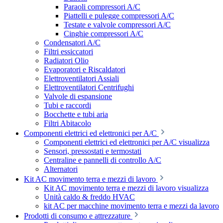
Paraoli compressori A/C
Piattelli e pulegge compressori A/C
Testate e valvole compressori A/C
Cinghie compressori A/C
Condensatori A/C
Filtri essiccatori
Radiatori Olio
Evaporatori e Riscaldatori
Elettroventilatori Assiali
Elettroventilatori Centrifughi
Valvole di espansione
Tubi e raccordi
Bocchette e tubi aria
Filtri Abitacolo
Componenti elettrici ed elettronici per A/C
Componenti elettrici ed elettronici per A/C visualizza
Sensori, pressostati e termostati
Centraline e pannelli di controllo A/C
Alternatori
Kit AC movimento terra e mezzi di lavoro
Kit AC movimento terra e mezzi di lavoro visualizza
Unità caldo & freddo HVAC
kit AC per macchine movimento terra e mezzi da lavoro
Prodotti di consumo e attrezzature