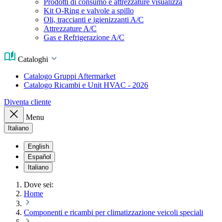
Prodotti di consumo e attrezzature visualizza
Kit O-Ring e valvole a spillo
Oli, traccianti e igienizzanti A/C
Attrezzature A/C
Gas e Refrigerazione A/C
Cataloghi
Catalogo Gruppi Aftermarket
Catalogo Ricambi e Unit HVAC - 2026
Diventa cliente
Menu
Italiano
English
Español
Italiano
Dove sei:
Home
Componenti e ricambi per climatizzazione veicoli speciali