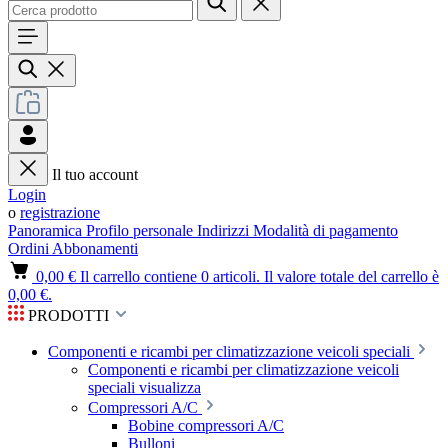
Il tuo account
Login
o
registrazione
Panoramica
Profilo personale
Indirizzi
Modalità di pagamento
Ordini
Abbonamenti
0,00 €
Il carrello contiene 0 articoli. Il valore totale del carrello è
0,00 €.
PRODOTTI
Componenti e ricambi per climatizzazione veicoli speciali
Componenti e ricambi per climatizzazione veicoli
speciali visualizza
Compressori A/C
Bobine compressori A/C
Bulloni