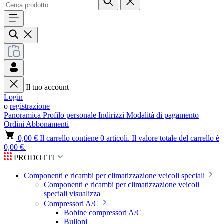
Il tuo account
Login
o
registrazione
Panoramica
Profilo personale
Indirizzi
Modalità di pagamento
Ordini
Abbonamenti
0,00 €
Il carrello contiene 0 articoli. Il valore totale del carrello è
0,00 €.
PRODOTTI
Componenti e ricambi per climatizzazione veicoli speciali
Componenti e ricambi per climatizzazione veicoli
speciali visualizza
Compressori A/C
Bobine compressori A/C
Bulloni