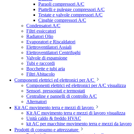
Paraoli compressori A/C
Piattelli e pulegge compressori A/C
Testate e valvole compressori A/C
Cinghie compressori A/C
Condensatori A/C
Filtri essiccatori
Radiatori Olio
Evaporatori e Riscaldatori
Elettroventilatori Assiali
Elettroventilatori Centrifughi
Valvole di espansione
Tubi e raccordi
Bocchette e tubi aria
Filtri Abitacolo
Componenti elettrici ed elettronici per A/C
Componenti elettrici ed elettronici per A/C visualizza
Sensori, pressostati e termostati
Centraline e pannelli di controllo A/C
Alternatori
Kit AC movimento terra e mezzi di lavoro
Kit AC movimento terra e mezzi di lavoro visualizza
Unità caldo & freddo HVAC
kit AC per macchine movimento terra e mezzi da lavoro
Prodotti di consumo e attrezzature