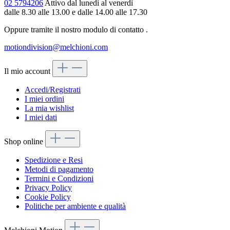
02 5794206
Attivo dal lunedi al venerdì
dalle 8.30 alle 13.00 e dalle 14.00 alle 17.30
Oppure tramite il nostro modulo di contatto
.
motiondivision@melchioni.com
Il mio account
Accedi/Registrati
I miei ordini
La mia wishlist
I miei dati
Shop online
Spedizione e Resi
Metodi di pagamento
Termini e Condizioni
Privacy Policy
Cookie Policy
Politiche per ambiente e qualità