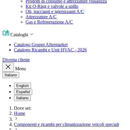
Prodotti di consumo e attrezzature visualizza
Kit O-Ring e valvole a spillo
Oli, traccianti e igienizzanti A/C
Attrezzature A/C
Gas e Refrigerazione A/C
Cataloghi
Catalogo Gruppi Aftermarket
Catalogo Ricambi e Unit HVAC - 2026
Diventa cliente
Menu
Italiano
English
Español
Italiano
Dove sei:
Home
Componenti e ricambi per climatizzazione veicoli speciali