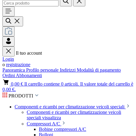
Il tuo account
Login
o
registrazione
Panoramica
Profilo personale
Indirizzi
Modalità di pagamento
Ordini
Abbonamenti
0,00 €
Il carrello contiene 0 articoli. Il valore totale del carrello è
0,00 €.
PRODOTTI
Componenti e ricambi per climatizzazione veicoli speciali
Componenti e ricambi per climatizzazione veicoli
speciali visualizza
Compressori A/C
Bobine compressori A/C
Bulloni