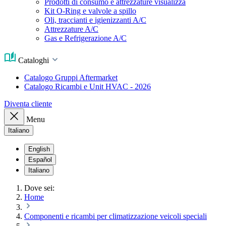
Prodotti di consumo e attrezzature visualizza
Kit O-Ring e valvole a spillo
Oli, traccianti e igienizzanti A/C
Attrezzature A/C
Gas e Refrigerazione A/C
Cataloghi
Catalogo Gruppi Aftermarket
Catalogo Ricambi e Unit HVAC - 2026
Diventa cliente
Menu
Italiano
English
Español
Italiano
Dove sei:
Home
Componenti e ricambi per climatizzazione veicoli speciali