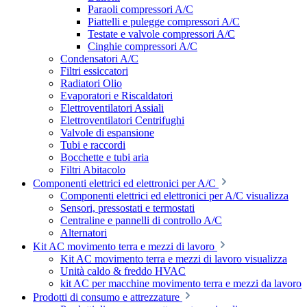
Paraoli compressori A/C
Piattelli e pulegge compressori A/C
Testate e valvole compressori A/C
Cinghie compressori A/C
Condensatori A/C
Filtri essiccatori
Radiatori Olio
Evaporatori e Riscaldatori
Elettroventilatori Assiali
Elettroventilatori Centrifughi
Valvole di espansione
Tubi e raccordi
Bocchette e tubi aria
Filtri Abitacolo
Componenti elettrici ed elettronici per A/C
Componenti elettrici ed elettronici per A/C visualizza
Sensori, pressostati e termostati
Centraline e pannelli di controllo A/C
Alternatori
Kit AC movimento terra e mezzi di lavoro
Kit AC movimento terra e mezzi di lavoro visualizza
Unità caldo & freddo HVAC
kit AC per macchine movimento terra e mezzi da lavoro
Prodotti di consumo e attrezzature