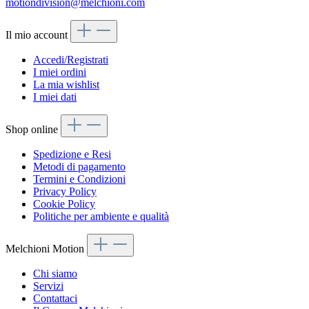
motiondivision@melchioni.com
Il mio account
Accedi/Registrati
I miei ordini
La mia wishlist
I miei dati
Shop online
Spedizione e Resi
Metodi di pagamento
Termini e Condizioni
Privacy Policy
Cookie Policy
Politiche per ambiente e qualità
Melchioni Motion
Chi siamo
Servizi
Contattaci