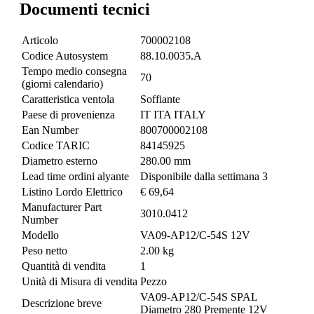
Documenti tecnici
Articolo
700002108
Codice Autosystem
88.10.0035.A
Tempo medio consegna
70
(giorni calendario)
Caratteristica ventola
Soffiante
Paese di provenienza
IT ITA ITALY
Ean Number
800700002108
Codice TARIC
84145925
Diametro esterno
280.00 mm
Lead time ordini alyante
Disponibile dalla settimana 3
Listino Lordo Elettrico
€ 69,64
Manufacturer Part
3010.0412
Number
Modello
VA09-AP12/C-54S 12V
Peso netto
2.00 kg
Quantità di vendita
1
Unità di Misura di vendita
Pezzo
VA09-AP12/C-54S SPAL
Descrizione breve
Diametro 280 Premente 12V