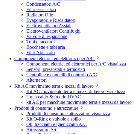
Condensatori A/C
Filtri essiccatori
Radiatori Olio
Evaporatori e Riscaldatori
Elettroventilatori Assiali
Elettroventilatori Centrifughi
Valvole di espansione
Tubi e raccordi
Bocchette e tubi aria
Filtri Abitacolo
Componenti elettrici ed elettronici per A/C
Componenti elettrici ed elettronici per A/C visualizza
Sensori, pressostati e termostati
Centraline e pannelli di controllo A/C
Alternatori
Kit AC movimento terra e mezzi di lavoro
Kit AC movimento terra e mezzi di lavoro visualizza
Unità caldo & freddo HVAC
kit AC per macchine movimento terra e mezzi da lavoro
Prodotti di consumo e attrezzature
Prodotti di consumo e attrezzature visualizza
Kit O-Ring e valvole a spillo
Oli, traccianti e igienizzanti A/C
Attrezzature A/C