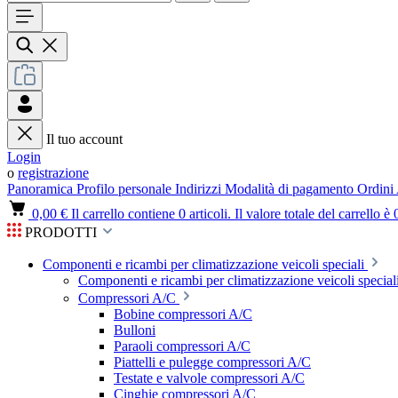
Il tuo account
Login
o
registrazione
Panoramica
Profilo personale
Indirizzi
Modalità di pagamento
Ordini
0,00 €
Il carrello contiene 0 articoli. Il valore totale del carrello è 
PRODOTTI
Componenti e ricambi per climatizzazione veicoli speciali
Componenti e ricambi per climatizzazione veicoli speciali
Compressori A/C
Bobine compressori A/C
Bulloni
Paraoli compressori A/C
Piattelli e pulegge compressori A/C
Testate e valvole compressori A/C
Cinghie compressori A/C