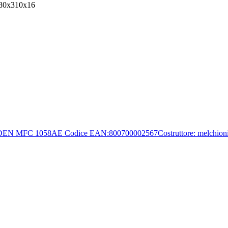
580x310x16
 MFC 1058AE Codice EAN:800700002567Costruttore: melchioniCo