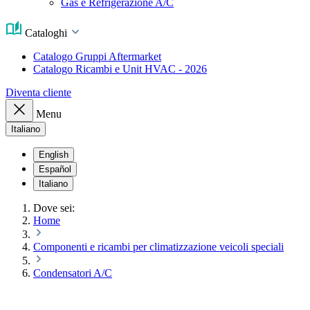
Gas e Refrigerazione A/C
Cataloghi
Catalogo Gruppi Aftermarket
Catalogo Ricambi e Unit HVAC - 2026
Diventa cliente
Menu
Italiano
English
Español
Italiano
Dove sei:
Home
Componenti e ricambi per climatizzazione veicoli speciali
Condensatori A/C