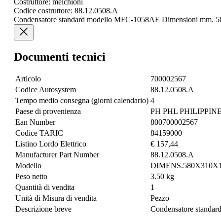
Costruttore: melchioni
Codice costruttore: 88.12.0508.A
Condensatore standard modello MFC-1058AE Dimensioni mm. 
Documenti tecnici
Articolo
700002567
Codice Autosystem
88.12.0508.A
Tempo medio consegna (giorni calendario)
4
Paese di provenienza
PH PHL PHILIPPIN
Ean Number
800700002567
Codice TARIC
84159000
Listino Lordo Elettrico
€ 157,44
Manufacturer Part Number
88.12.0508.A
Modello
DIMENS.580X310X
Peso netto
3.50 kg
Quantità di vendita
1
Unità di Misura di vendita
Pezzo
Descrizione breve
Condensatore standa