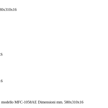
580x310x16
ES
16
rd modello MFC-1058AE Dimensioni mm. 580x310x16