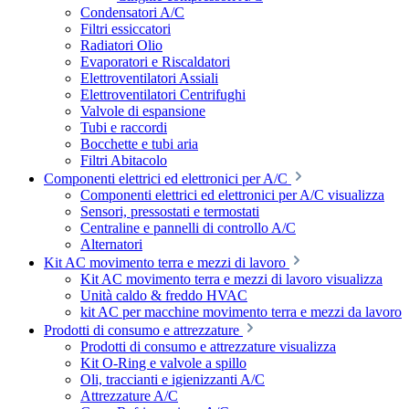
Condensatori A/C
Filtri essiccatori
Radiatori Olio
Evaporatori e Riscaldatori
Elettroventilatori Assiali
Elettroventilatori Centrifughi
Valvole di espansione
Tubi e raccordi
Bocchette e tubi aria
Filtri Abitacolo
Componenti elettrici ed elettronici per A/C
Componenti elettrici ed elettronici per A/C visualizza
Sensori, pressostati e termostati
Centraline e pannelli di controllo A/C
Alternatori
Kit AC movimento terra e mezzi di lavoro
Kit AC movimento terra e mezzi di lavoro visualizza
Unità caldo & freddo HVAC
kit AC per macchine movimento terra e mezzi da lavoro
Prodotti di consumo e attrezzature
Prodotti di consumo e attrezzature visualizza
Kit O-Ring e valvole a spillo
Oli, traccianti e igienizzanti A/C
Attrezzature A/C