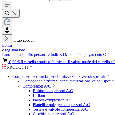
Il tuo account
Login
o
registrazione
Panoramica
Profilo personale
Indirizzi
Modalità di pagamento
Ordini
0,00 €
Il carrello contiene 0 articoli. Il valore totale del carrello è 
PRODOTTI
Componenti e ricambi per climatizzazione veicoli speciali
Componenti e ricambi per climatizzazione veicoli speciali
Compressori A/C
Bobine compressori A/C
Bulloni
Paraoli compressori A/C
Piattelli e pulegge compressori A/C
Testate e valvole compressori A/C
Cinghie compressori A/C