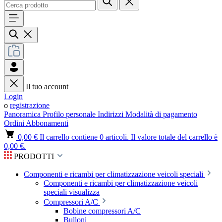
Il tuo account
Login
o
registrazione
Panoramica
Profilo personale
Indirizzi
Modalità di pagamento
Ordini
Abbonamenti
0,00 €
Il carrello contiene 0 articoli. Il valore totale del carrello è
0,00 €.
PRODOTTI
Componenti e ricambi per climatizzazione veicoli speciali
Componenti e ricambi per climatizzazione veicoli
speciali visualizza
Compressori A/C
Bobine compressori A/C
Bulloni