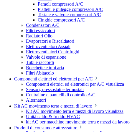
Paraoli compressori A/C
Piattelli e pulegge compressori A/C
Testate e valvole compressori A/C
Cinghie compressori A/C
Condensatori A/C
Filtri essiccatori
Radiatori Olio
Evaporatori e Riscaldatori
Elettroventilatori Assiali
Elettroventilatori Centrifughi
Valvole di espansione
Tubi e raccordi
Bocchette e tubi aria
Filtri Abitacolo
Componenti elettrici ed elettronici per A/C
Componenti elettrici ed elettronici per A/C visualizza
Sensori, pressostati e termostati
Centraline e pannelli di controllo A/C
Alternatori
Kit AC movimento terra e mezzi di lavoro
Kit AC movimento terra e mezzi di lavoro visualizza
Unità caldo & freddo HVAC
kit AC per macchine movimento terra e mezzi da lavoro
Prodotti di consumo e attrezzature