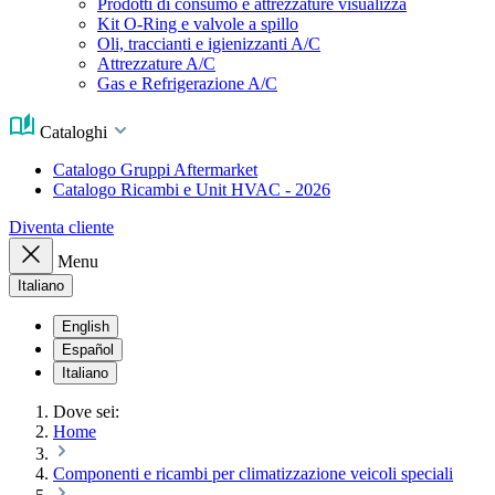
Prodotti di consumo e attrezzature visualizza
Kit O-Ring e valvole a spillo
Oli, traccianti e igienizzanti A/C
Attrezzature A/C
Gas e Refrigerazione A/C
Cataloghi
Catalogo Gruppi Aftermarket
Catalogo Ricambi e Unit HVAC - 2026
Diventa cliente
Menu
Italiano
English
Español
Italiano
Dove sei:
Home
Componenti e ricambi per climatizzazione veicoli speciali