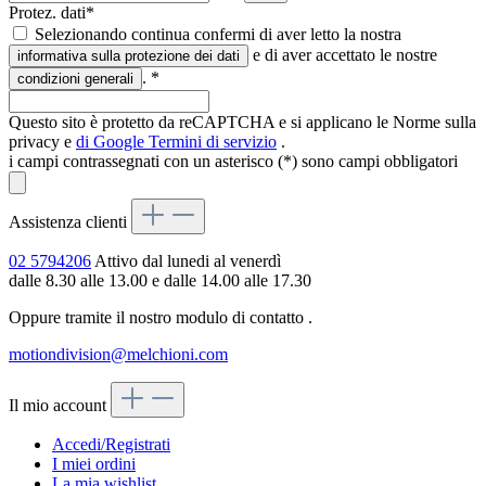
Protez. dati*
Selezionando continua confermi di aver letto la nostra
e di aver accettato le nostre
informativa sulla protezione dei dati
.
*
condizioni generali
Questo sito è protetto da reCAPTCHA e si applicano le Norme sulla
privacy e
di Google
Termini di servizio
.
i campi contrassegnati con un asterisco (*) sono campi obbligatori
Assistenza clienti
02 5794206
Attivo dal lunedi al venerdì
dalle 8.30 alle 13.00 e dalle 14.00 alle 17.30
Oppure tramite il nostro modulo di contatto
.
motiondivision@melchioni.com
Il mio account
Accedi/Registrati
I miei ordini
La mia wishlist