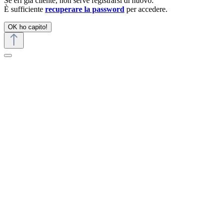
Se eri già cliente, non serve registrarsi di nuovo.
È sufficiente
recuperare la password
per accedere.
OK ho capito!