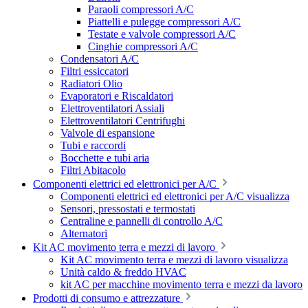
Paraoli compressori A/C
Piattelli e pulegge compressori A/C
Testate e valvole compressori A/C
Cinghie compressori A/C
Condensatori A/C
Filtri essiccatori
Radiatori Olio
Evaporatori e Riscaldatori
Elettroventilatori Assiali
Elettroventilatori Centrifughi
Valvole di espansione
Tubi e raccordi
Bocchette e tubi aria
Filtri Abitacolo
Componenti elettrici ed elettronici per A/C
Componenti elettrici ed elettronici per A/C visualizza
Sensori, pressostati e termostati
Centraline e pannelli di controllo A/C
Alternatori
Kit AC movimento terra e mezzi di lavoro
Kit AC movimento terra e mezzi di lavoro visualizza
Unità caldo & freddo HVAC
kit AC per macchine movimento terra e mezzi da lavoro
Prodotti di consumo e attrezzature