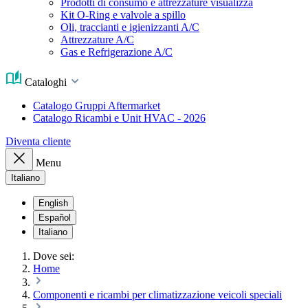
Prodotti di consumo e attrezzature visualizza
Kit O-Ring e valvole a spillo
Oli, traccianti e igienizzanti A/C
Attrezzature A/C
Gas e Refrigerazione A/C
Cataloghi
Catalogo Gruppi Aftermarket
Catalogo Ricambi e Unit HVAC - 2026
Diventa cliente
Menu
Italiano
English
Español
Italiano
Dove sei:
Home
Componenti e ricambi per climatizzazione veicoli speciali