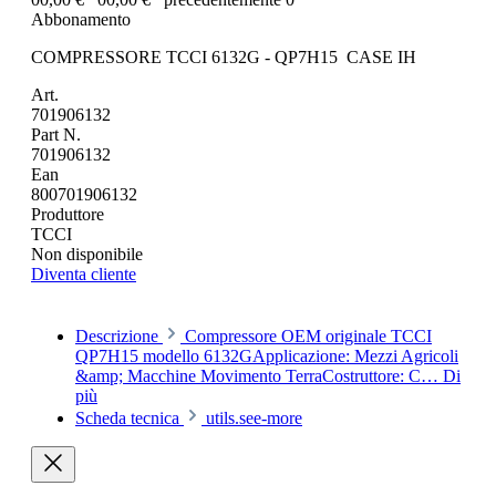
Abbonamento
COMPRESSORE TCCI 6132G - QP7H15 CASE IH
Art.
701906132
Part N.
701906132
Ean
800701906132
Produttore
TCCI
Non disponibile
Diventa cliente
Descrizione
Compressore OEM originale TCCI
QP7H15 modello 6132GApplicazione: Mezzi Agricoli
&amp; Macchine Movimento TerraCostruttore: C…
Di
più
Scheda tecnica
utils.see-more