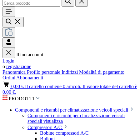
Il tuo account
Login
o
registrazione
Panoramica
Profilo personale
Indirizzi
Modalità di pagamento
Ordini
Abbonamenti
0,00 €
Il carrello contiene 0 articoli. Il valore totale del carrello è
0,00 €.
PRODOTTI
Componenti e ricambi per climatizzazione veicoli speciali
Componenti e ricambi per climatizzazione veicoli
speciali visualizza
Compressori A/C
Bobine compressori A/C
Bulloni