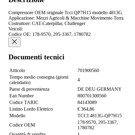
Compressore OEM originale Tcci QP7H15 modello 4813G
Applicazione: Mezzi Agricoli & Macchine Movimento Terra
Costruttore: CAT-Caterpillar, Challenger
Veicoli:
Codice OE: 178-9570, 295-3367, 1780782
Documenti tecnici
Articolo
701900560
Tempo medio consegna (giorni
4
calendario)
Paese di provenienza
DE DEU GERMANY
Ean Number
800701300560
Codice TARIC
84143089
Listino Lordo Elettrico
€ 364,86
Modello
TCCI 4813G-QP7H15
178-9570, 295-3367,
Codice OEM
1780782
Quantità di vendita
1