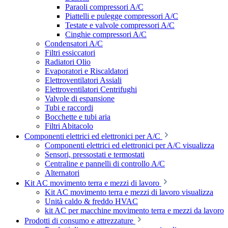
Paraoli compressori A/C
Piattelli e pulegge compressori A/C
Testate e valvole compressori A/C
Cinghie compressori A/C
Condensatori A/C
Filtri essiccatori
Radiatori Olio
Evaporatori e Riscaldatori
Elettroventilatori Assiali
Elettroventilatori Centrifughi
Valvole di espansione
Tubi e raccordi
Bocchette e tubi aria
Filtri Abitacolo
Componenti elettrici ed elettronici per A/C
Componenti elettrici ed elettronici per A/C visualizza
Sensori, pressostati e termostati
Centraline e pannelli di controllo A/C
Alternatori
Kit AC movimento terra e mezzi di lavoro
Kit AC movimento terra e mezzi di lavoro visualizza
Unità caldo & freddo HVAC
kit AC per macchine movimento terra e mezzi da lavoro
Prodotti di consumo e attrezzature