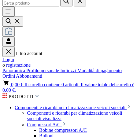
Il tuo account
Login
o
registrazione
Panoramica
Profilo personale
Indirizzi
Modalità di pagamento
Ordini
Abbonamenti
0,00 €
Il carrello contiene 0 articoli. Il valore totale del carrello è
0,00 €.
PRODOTTI
Componenti e ricambi per climatizzazione veicoli speciali
Componenti e ricambi per climatizzazione veicoli
speciali visualizza
Compressori A/C
Bobine compressori A/C
Bulloni