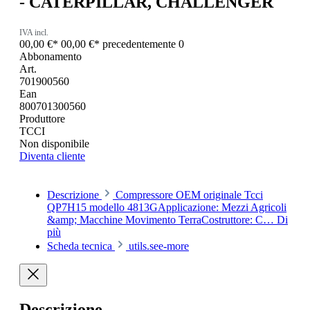
- CATERPILLAR, CHALLENGER
IVA incl.
00,00 €*
00,00 €*
precedentemente 0
Abbonamento
Art.
701900560
Ean
800701300560
Produttore
TCCI
Non disponibile
Diventa cliente
Descrizione
Compressore OEM originale Tcci
QP7H15 modello 4813GApplicazione: Mezzi Agricoli
&amp; Macchine Movimento TerraCostruttore: C…
Di
più
Scheda tecnica
utils.see-more
Descrizione