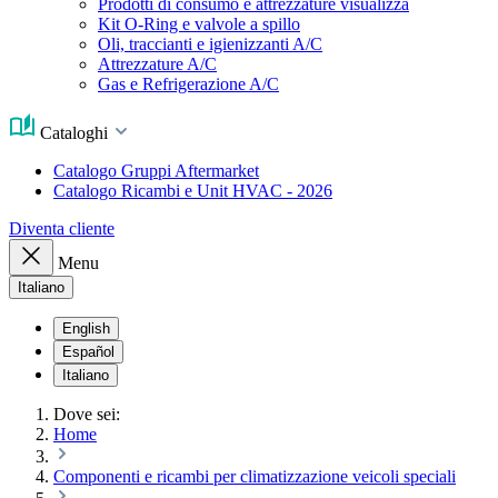
Prodotti di consumo e attrezzature visualizza
Kit O-Ring e valvole a spillo
Oli, traccianti e igienizzanti A/C
Attrezzature A/C
Gas e Refrigerazione A/C
Cataloghi
Catalogo Gruppi Aftermarket
Catalogo Ricambi e Unit HVAC - 2026
Diventa cliente
Menu
Italiano
English
Español
Italiano
Dove sei:
Home
Componenti e ricambi per climatizzazione veicoli speciali