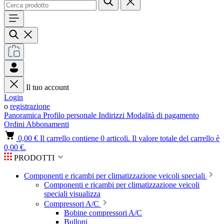
Il tuo account
Login
o
registrazione
Panoramica
Profilo personale
Indirizzi
Modalità di pagamento
Ordini
Abbonamenti
0,00 €
Il carrello contiene 0 articoli. Il valore totale del carrello è
0,00 €.
PRODOTTI
Componenti e ricambi per climatizzazione veicoli speciali
Componenti e ricambi per climatizzazione veicoli
speciali visualizza
Compressori A/C
Bobine compressori A/C
Bulloni