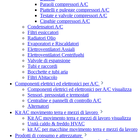
Paraoli compressori A/C
Piattelli e pulegge compressori A/C
Testate e valvole compressori A/C
Cinghie compressori A/C
Condensatori A/C
Filtri essiccatori
Radiatori Olio
Evaporatori e Riscaldatori
Elettroventilatori Assiali
Elettroventilatori Centrifughi
Valvole di espansione
Tubi e raccordi
Bocchette e tubi aria
Filtri Abitacolo
Componenti elettrici ed elettronici per A/C
Componenti elettrici ed elettronici per A/C visualizza
Sensori, pressostati e termostati
Centraline e pannelli di controllo A/C
Alternatori
Kit AC movimento terra e mezzi di lavoro
Kit AC movimento terra e mezzi di lavoro visualizza
Unità caldo & freddo HVAC
kit AC per macchine movimento terra e mezzi da lavoro
Prodotti di consumo e attrezzature