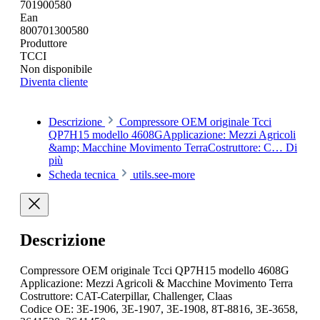
701900580
Ean
800701300580
Produttore
TCCI
Non disponibile
Diventa cliente
Descrizione
Compressore OEM originale Tcci
QP7H15 modello 4608GApplicazione: Mezzi Agricoli
&amp; Macchine Movimento TerraCostruttore: C…
Di
più
Scheda tecnica
utils.see-more
Descrizione
Compressore OEM originale Tcci QP7H15 modello 4608G
Applicazione: Mezzi Agricoli & Macchine Movimento Terra
Costruttore: CAT-Caterpillar, Challenger, Claas
Codice OE: 3E-1906, 3E-1907, 3E-1908, 8T-8816, 3E-3658,