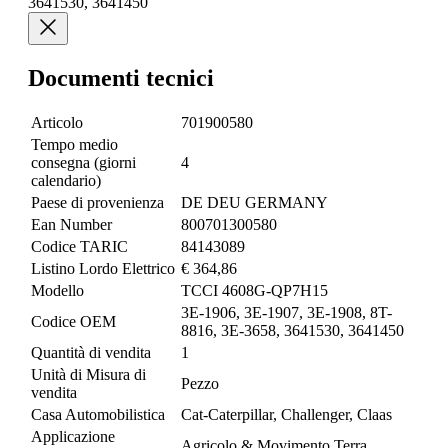
3641530, 3641450
Documenti tecnici
Articolo
701900580
Tempo medio
consegna (giorni
4
calendario)
Paese di provenienza
DE DEU GERMANY
Ean Number
800701300580
Codice TARIC
84143089
Listino Lordo Elettrico
€ 364,86
Modello
TCCI 4608G-QP7H15
3E-1906, 3E-1907, 3E-1908, 8T-
Codice OEM
8816, 3E-3658, 3641530, 3641450
Quantità di vendita
1
Unità di Misura di
Pezzo
vendita
Casa Automobilistica
Cat-Caterpillar, Challenger, Claas
Applicazione
Agricolo & Movimento Terra