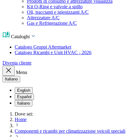
Prodotti di consumo e attrezzature visualizza
Kit O-Ring e valvole a spillo
Oli, traccianti e igienizzanti A/C
Attrezzature A/C
Gas e Refrigerazione A/C
Cataloghi
Catalogo Gruppi Aftermarket
Catalogo Ricambi e Unit HVAC - 2026
Diventa cliente
Menu
Italiano
English
Español
Italiano
Dove sei:
Home
Componenti e ricambi per climatizzazione veicoli speciali