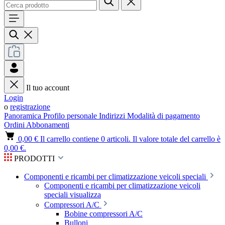
Il tuo account
Login
o
registrazione
Panoramica
Profilo personale
Indirizzi
Modalità di pagamento
Ordini
Abbonamenti
0,00 €
Il carrello contiene 0 articoli. Il valore totale del carrello è
0,00 €.
PRODOTTI
Componenti e ricambi per climatizzazione veicoli speciali
Componenti e ricambi per climatizzazione veicoli
speciali visualizza
Compressori A/C
Bobine compressori A/C
Bulloni