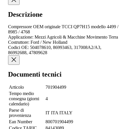
Descrizione
Compressore OEM originale TCCI QP7H15 modello 4499 /
8985 / 4768
Applicazione: Mezzi Agricoli & Macchine Movimento Terra
Costruttore: Ford / New Holland
Codici OE: 504078610, 86993463, 317008A2/A3,
86992688, 47809628
Documenti tecnici
Articolo
701904499
Tempo medio
consegna (giorni
4
calendario)
Paese di
IT ITA ITALY
provenienza
Ean Number
800701904499
Codice TARIC
84143089