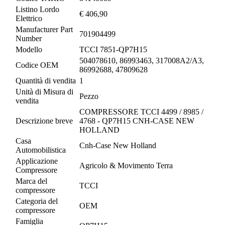
Listino Lordo
€ 406,90
Elettrico
Manufacturer Part
701904499
Number
Modello
TCCI 7851-QP7H15
504078610, 86993463, 317008A2/A3,
Codice OEM
86992688, 47809628
Quantità di vendita
1
Unità di Misura di
Pezzo
vendita
COMPRESSORE TCCI 4499 / 8985 /
Descrizione breve
4768 - QP7H15 CNH-CASE NEW
HOLLAND
Casa
Cnh-Case New Holland
Automobilistica
Applicazione
Agricolo & Movimento Terra
Compressore
Marca del
TCCI
compressore
Categoria del
OEM
compressore
Famiglia