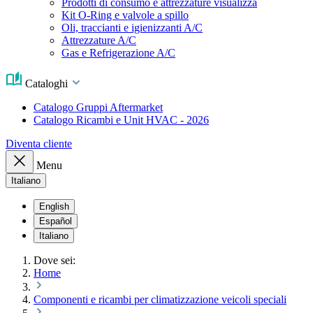
Prodotti di consumo e attrezzature visualizza
Kit O-Ring e valvole a spillo
Oli, traccianti e igienizzanti A/C
Attrezzature A/C
Gas e Refrigerazione A/C
Cataloghi
Catalogo Gruppi Aftermarket
Catalogo Ricambi e Unit HVAC - 2026
Diventa cliente
Menu
Italiano
English
Español
Italiano
Dove sei:
Home
Componenti e ricambi per climatizzazione veicoli speciali