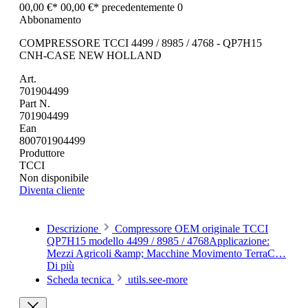
00,00 €*
00,00 €*
precedentemente 0
Abbonamento
COMPRESSORE TCCI 4499 / 8985 / 4768 - QP7H15
CNH-CASE NEW HOLLAND
Art.
701904499
Part N.
701904499
Ean
800701904499
Produttore
TCCI
Non disponibile
Diventa cliente
Descrizione
Compressore OEM originale TCCI
QP7H15 modello 4499 / 8985 / 4768Applicazione:
Mezzi Agricoli &amp; Macchine Movimento TerraC…
Di più
Scheda tecnica
utils.see-more