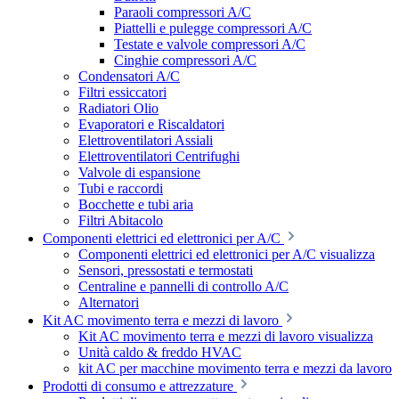
Paraoli compressori A/C
Piattelli e pulegge compressori A/C
Testate e valvole compressori A/C
Cinghie compressori A/C
Condensatori A/C
Filtri essiccatori
Radiatori Olio
Evaporatori e Riscaldatori
Elettroventilatori Assiali
Elettroventilatori Centrifughi
Valvole di espansione
Tubi e raccordi
Bocchette e tubi aria
Filtri Abitacolo
Componenti elettrici ed elettronici per A/C
Componenti elettrici ed elettronici per A/C visualizza
Sensori, pressostati e termostati
Centraline e pannelli di controllo A/C
Alternatori
Kit AC movimento terra e mezzi di lavoro
Kit AC movimento terra e mezzi di lavoro visualizza
Unità caldo & freddo HVAC
kit AC per macchine movimento terra e mezzi da lavoro
Prodotti di consumo e attrezzature