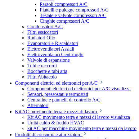
Paraoli compressori A/C
Piattelli e pulegge compressori A/C
Testate e valvole compressori A/C
Cinghie compressori A/C
Condensatori A/C
Filtri essiccatori
Radiatori Olio
Evaporatori e Riscaldatori
Elettroventilatori Assiali
Elettroventilatori Centrifughi
Valvole di espansione
Tubi e raccordi
Bocchette e tubi aria
Filtri Abitacolo
Componenti elettrici ed elettronici per A/C
Componenti elettrici ed elettronici per A/C visualizza
Sensori, pressostati e termostati
Centraline e pannelli di controllo A/C
Alternatori
Kit AC movimento terra e mezzi di lavoro
Kit AC movimento terra e mezzi di lavoro visualizza
Unità caldo & freddo HVAC
kit AC per macchine movimento terra e mezzi da lavoro
Prodotti di consumo e attrezzature