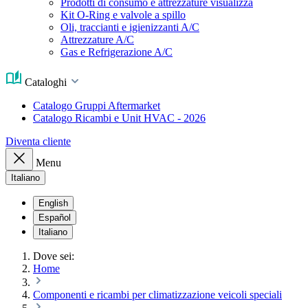
Prodotti di consumo e attrezzature visualizza
Kit O-Ring e valvole a spillo
Oli, traccianti e igienizzanti A/C
Attrezzature A/C
Gas e Refrigerazione A/C
Cataloghi
Catalogo Gruppi Aftermarket
Catalogo Ricambi e Unit HVAC - 2026
Diventa cliente
Menu
Italiano
English
Español
Italiano
Dove sei:
Home
Componenti e ricambi per climatizzazione veicoli speciali