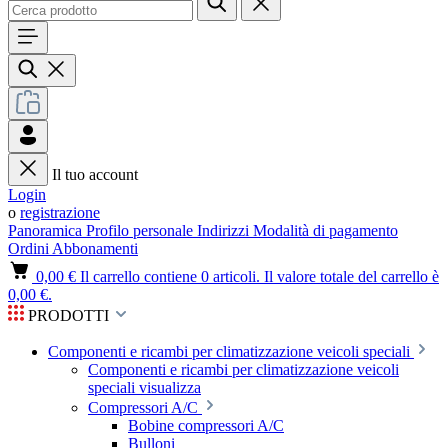
Il tuo account
Login
o
registrazione
Panoramica
Profilo personale
Indirizzi
Modalità di pagamento
Ordini
Abbonamenti
0,00 €
Il carrello contiene 0 articoli. Il valore totale del carrello è
0,00 €.
PRODOTTI
Componenti e ricambi per climatizzazione veicoli speciali
Componenti e ricambi per climatizzazione veicoli
speciali visualizza
Compressori A/C
Bobine compressori A/C
Bulloni