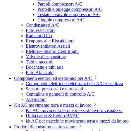
Paraoli compressori A/C
Piattelli e pulegge compressori A/C
Testate e valvole compressori A/C
Cinghie compressori A/C
Condensatori A/C
Filtri essiccatori
Radiatori Olio
Evaporatori e Riscaldatori
Elettroventilatori Assiali
Elettroventilatori Centrifughi
Valvole di espansione
Tubi e raccordi
Bocchette e tubi aria
Filtri Abitacolo
Componenti elettrici ed elettronici per A/C
Componenti elettrici ed elettronici per A/C visualizza
Sensori, pressostati e termostati
Centraline e pannelli di controllo A/C
Alternatori
Kit AC movimento terra e mezzi di lavoro
Kit AC movimento terra e mezzi di lavoro visualizza
Unità caldo & freddo HVAC
kit AC per macchine movimento terra e mezzi da lavoro
Prodotti di consumo e attrezzature