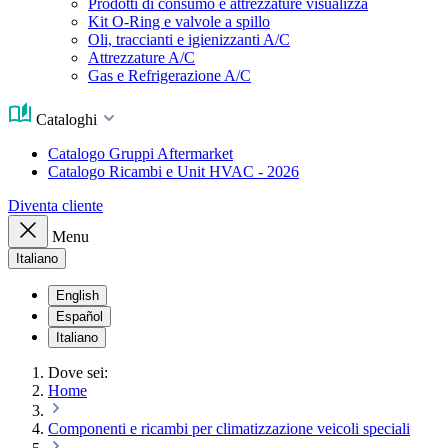
Prodotti di consumo e attrezzature visualizza
Kit O-Ring e valvole a spillo
Oli, traccianti e igienizzanti A/C
Attrezzature A/C
Gas e Refrigerazione A/C
Cataloghi
Catalogo Gruppi Aftermarket
Catalogo Ricambi e Unit HVAC - 2026
Diventa cliente
Menu
Italiano
English
Español
Italiano
Dove sei:
Home
Componenti e ricambi per climatizzazione veicoli speciali