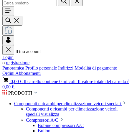
Il tuo account
Login
o
registrazione
Panoramica
Profilo personale
Indirizzi
Modalità di pagamento
Ordini
Abbonamenti
0,00 €
Il carrello contiene 0 articoli. Il valore totale del carrello è
0,00 €.
PRODOTTI
Componenti e ricambi per climatizzazione veicoli speciali
Componenti e ricambi per climatizzazione veicoli
speciali visualizza
Compressori A/C
Bobine compressori A/C
Bulloni