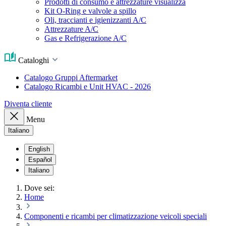
Prodotti di consumo e attrezzature visualizza
Kit O-Ring e valvole a spillo
Oli, traccianti e igienizzanti A/C
Attrezzature A/C
Gas e Refrigerazione A/C
Cataloghi
Catalogo Gruppi Aftermarket
Catalogo Ricambi e Unit HVAC - 2026
Diventa cliente
Menu
Italiano
English
Español
Italiano
Dove sei:
Home
Componenti e ricambi per climatizzazione veicoli speciali