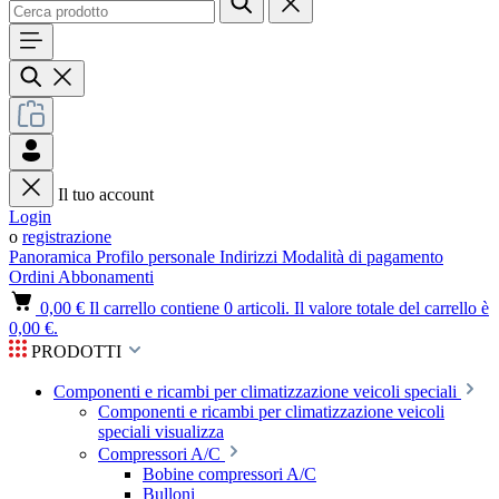
Il tuo account
Login
o
registrazione
Panoramica
Profilo personale
Indirizzi
Modalità di pagamento
Ordini
Abbonamenti
0,00 €
Il carrello contiene 0 articoli. Il valore totale del carrello è
0,00 €.
PRODOTTI
Componenti e ricambi per climatizzazione veicoli speciali
Componenti e ricambi per climatizzazione veicoli
speciali visualizza
Compressori A/C
Bobine compressori A/C
Bulloni