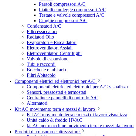
Paraoli compressori A/C
Piattelli e pulegge compressori A/C
Testate e valvole compressori A/C
Cinghie compressori A/C
Condensatori A/C
Filtri essiccatori
Radiatori Olio
Evaporatori e Riscaldatori
Elettroventilatori Assiali
Elettroventilatori Centrifughi
Valvole di espansione
Tubi e raccordi
Bocchette e tubi aria
Filtri Abitacolo
Componenti elettrici ed elettronici per A/C
Componenti elettrici ed elettronici per A/C visualizza
Sensori, pressostati e termostati
Centraline e pannelli di controllo A/C
Alternatori
Kit AC movimento terra e mezzi di lavoro
Kit AC movimento terra e mezzi di lavoro visualizza
Unità caldo & freddo HVAC
kit AC per macchine movimento terra e mezzi da lavoro
Prodotti di consumo e attrezzature