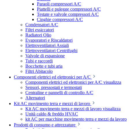
Paraoli compressori A/C
Piattelli e pulegge compressori A/C
Testate e valvole compressori A/C
Cinghie compressori A/C
Condensatori A/C
Filtri essiccatori
Radiatori Olio
Evaporatori e Riscaldatori
Elettroventilatori Assiali
Elettroventilatori Centrifughi
Valvole di espansione
Tubi e raccordi
Bocchette e tubi aria
Filtri Abitacolo
Componenti elettrici ed elettronici per A/C
Componenti elettrici ed elettronici per A/C visualizza
Sensori, pressostati e termostati
Centraline e pannelli di controllo A/C
Alternatori
Kit AC movimento terra e mezzi di lavoro
Kit AC movimento terra e mezzi di lavoro visualizza
Unità caldo & freddo HVAC
kit AC per macchine movimento terra e mezzi da lavoro
Prodotti di consumo e attrezzature