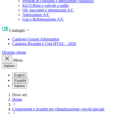
Prodotti di consumo e attrezzature visualizza
Kit O-Ring e valvole a spillo
Oli, traccianti e igienizzanti A/C
Attrezzature A/C
Gas e Refrigerazione A/C
Cataloghi
Catalogo Gruppi Aftermarket
Catalogo Ricambi e Unit HVAC - 2026
Diventa cliente
Menu
Italiano
English
Español
Italiano
Dove sei:
Home
Componenti e ricambi per climatizzazione veicoli speciali