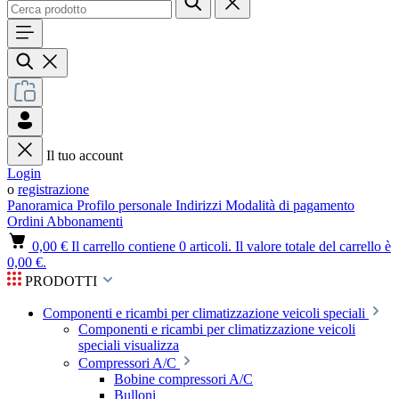
Il tuo account
Login
o
registrazione
Panoramica
Profilo personale
Indirizzi
Modalità di pagamento
Ordini
Abbonamenti
0,00 €
Il carrello contiene 0 articoli. Il valore totale del carrello è
0,00 €.
PRODOTTI
Componenti e ricambi per climatizzazione veicoli speciali
Componenti e ricambi per climatizzazione veicoli
speciali visualizza
Compressori A/C
Bobine compressori A/C
Bulloni