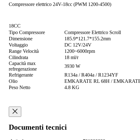
Compressore elettrico 24V-18cc (PWM 1200-4500)
18CC
Tipo Compressore
Compressore Elettrico Scroll
Dimensione
185.9*121.7*155.2mm
Voltaggio
DC 12V/24V
Range Velocità
1200~6000rpm
Cilindrata
18 ml/r
Capacità max
3930 W
refregerazione
Refrigerante
R134a / R404a / R1234YF
Olio
EMKARATE RL 68H / EMKARATE
Peso Netto
4.8 KG
Documenti tecnici