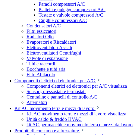
Paraoli compressori A/C
Piattelli e pulegge compressori A/C
Testate e valvole compressori A/C
Cinghie compressori A/C
Condensatori A/C
Filtri essiccatori
Radiatori Olio
Evaporatori e Riscaldatori
Elettroventilatori Assiali
Elettroventilatori Centrifughi
Valvole di espansione
Tubi e raccordi
Bocchette e tubi aria
Filtri Abitacolo
Componenti elettrici ed elettronici per A/C
Componenti elettrici ed elettronici per A/C visualizza
Sensori, pressostati e termostati
Centraline e pannelli di controllo A/C
Alternatori
Kit AC movimento terra e mezzi di lavoro
Kit AC movimento terra e mezzi di lavoro visualizza
Unità caldo & freddo HVAC
kit AC per macchine movimento terra e mezzi da lavoro
Prodotti di consumo e attrezzature