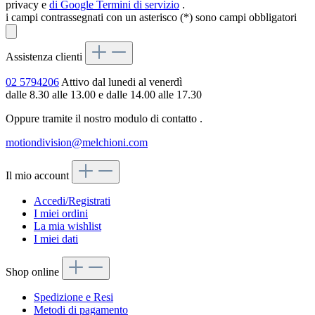
privacy e
di Google
Termini di servizio
.
i campi contrassegnati con un asterisco (*) sono campi obbligatori
Assistenza clienti
02 5794206
Attivo dal lunedi al venerdì
dalle 8.30 alle 13.00 e dalle 14.00 alle 17.30
Oppure tramite il nostro modulo di contatto
.
motiondivision@melchioni.com
Il mio account
Accedi/Registrati
I miei ordini
La mia wishlist
I miei dati
Shop online
Spedizione e Resi
Metodi di pagamento