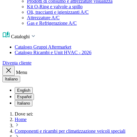
Prodotti di consumo e attrezzature visualizza
Kit O-Ring e valvole a spillo
Oli, traccianti e igienizzanti A/C
Attrezzature A/C
Gas e Refrigerazione A/C
Cataloghi
Catalogo Gruppi Aftermarket
Catalogo Ricambi e Unit HVAC - 2026
Diventa cliente
Menu
Italiano
English
Español
Italiano
Dove sei:
Home
Componenti e ricambi per climatizzazione veicoli speciali