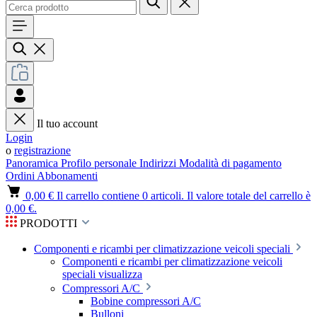
Il tuo account
Login
o
registrazione
Panoramica
Profilo personale
Indirizzi
Modalità di pagamento
Ordini
Abbonamenti
0,00 €
Il carrello contiene 0 articoli. Il valore totale del carrello è
0,00 €.
PRODOTTI
Componenti e ricambi per climatizzazione veicoli speciali
Componenti e ricambi per climatizzazione veicoli
speciali visualizza
Compressori A/C
Bobine compressori A/C
Bulloni