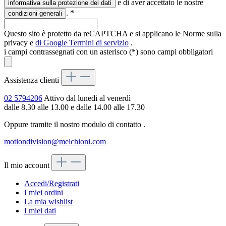
e di aver accettato le nostre
informativa sulla protezione dei dati
.
*
condizioni generali
Questo sito è protetto da reCAPTCHA e si applicano le Norme sulla
privacy e
di Google
Termini di servizio
.
i campi contrassegnati con un asterisco (*) sono campi obbligatori
Assistenza clienti
02 5794206
Attivo dal lunedi al venerdì
dalle 8.30 alle 13.00 e dalle 14.00 alle 17.30
Oppure tramite il nostro modulo di contatto
.
motiondivision@melchioni.com
Il mio account
Accedi/Registrati
I miei ordini
La mia wishlist
I miei dati