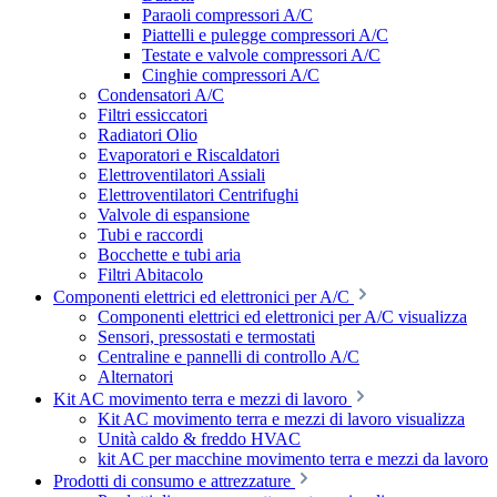
Paraoli compressori A/C
Piattelli e pulegge compressori A/C
Testate e valvole compressori A/C
Cinghie compressori A/C
Condensatori A/C
Filtri essiccatori
Radiatori Olio
Evaporatori e Riscaldatori
Elettroventilatori Assiali
Elettroventilatori Centrifughi
Valvole di espansione
Tubi e raccordi
Bocchette e tubi aria
Filtri Abitacolo
Componenti elettrici ed elettronici per A/C
Componenti elettrici ed elettronici per A/C visualizza
Sensori, pressostati e termostati
Centraline e pannelli di controllo A/C
Alternatori
Kit AC movimento terra e mezzi di lavoro
Kit AC movimento terra e mezzi di lavoro visualizza
Unità caldo & freddo HVAC
kit AC per macchine movimento terra e mezzi da lavoro
Prodotti di consumo e attrezzature