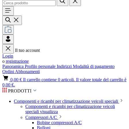
Il tuo account
Login
o
registrazione
Panoramica
Profilo personale
Indirizzi
Modalità di pagamento
Ordini
Abbonamenti
0,00 €
Il carrello contiene 0 articoli. Il valore totale del carrello è
0,00 €.
PRODOTTI
Componenti e ricambi per climatizzazione veicoli speciali
Componenti e ricambi per climatizzazione veicoli
speciali visualizza
Compressori A/C
Bobine compressori A/C
Bulloni