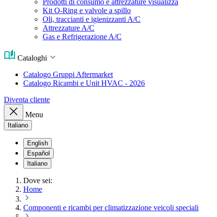
Prodotti di consumo e attrezzature visualizza
Kit O-Ring e valvole a spillo
Oli, traccianti e igienizzanti A/C
Attrezzature A/C
Gas e Refrigerazione A/C
Cataloghi
Catalogo Gruppi Aftermarket
Catalogo Ricambi e Unit HVAC - 2026
Diventa cliente
Menu
Italiano
English
Español
Italiano
Dove sei:
Home
Componenti e ricambi per climatizzazione veicoli speciali