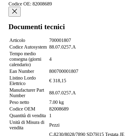
Codice OE: 82008689
Documenti tecnici
Articolo
700001807
Codice Autosystem
88.07.0257.A
Tempo medio
consegna (giorni
4
calendario)
Ean Number
800700001807
Listino Lordo
€ 318,15
Elettrico
Manufacturer Part
88.07.0257.A
Number
Peso netto
7.00 kg
Codice OEM
82008689
Quantità di vendita
1
Unità di Misura di
Pezzi
vendita
C.8230/8028/7890 SD7H15 Testata JE