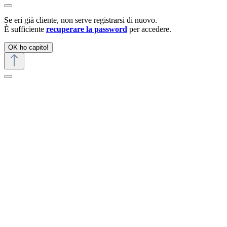
Se eri già cliente, non serve registrarsi di nuovo.
È sufficiente
recuperare la password
per accedere.
OK ho capito!