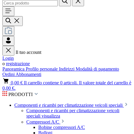
Il tuo account
Login
o
registrazione
Panoramica
Profilo personale
Indirizzi
Modalità di pagamento
Ordini
Abbonamenti
0,00 €
Il carrello contiene 0 articoli. Il valore totale del carrello è
0,00 €.
PRODOTTI
Componenti e ricambi per climatizzazione veicoli speciali
Componenti e ricambi per climatizzazione veicoli
speciali visualizza
Compressori A/C
Bobine compressori A/C
Bulloni