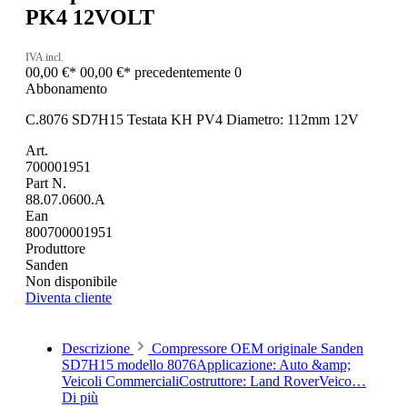
PK4 12VOLT
IVA incl.
00,00 €*
00,00 €*
precedentemente 0
Abbonamento
C.8076 SD7H15 Testata KH PV4 Diametro: 112mm 12V
Art.
700001951
Part N.
88.07.0600.A
Ean
800700001951
Produttore
Sanden
Non disponibile
Diventa cliente
Descrizione
Compressore OEM originale Sanden
SD7H15 modello 8076Applicazione: Auto &amp;
Veicoli CommercialiCostruttore: Land RoverVeico…
Di più