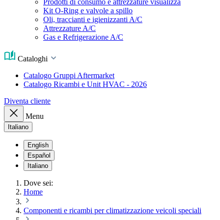
Prodotti di consumo e attrezzature visualizza
Kit O-Ring e valvole a spillo
Oli, traccianti e igienizzanti A/C
Attrezzature A/C
Gas e Refrigerazione A/C
Cataloghi
Catalogo Gruppi Aftermarket
Catalogo Ricambi e Unit HVAC - 2026
Diventa cliente
Menu
Italiano
English
Español
Italiano
Dove sei:
Home
Componenti e ricambi per climatizzazione veicoli speciali