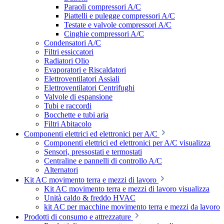
Paraoli compressori A/C
Piattelli e pulegge compressori A/C
Testate e valvole compressori A/C
Cinghie compressori A/C
Condensatori A/C
Filtri essiccatori
Radiatori Olio
Evaporatori e Riscaldatori
Elettroventilatori Assiali
Elettroventilatori Centrifughi
Valvole di espansione
Tubi e raccordi
Bocchette e tubi aria
Filtri Abitacolo
Componenti elettrici ed elettronici per A/C
Componenti elettrici ed elettronici per A/C visualizza
Sensori, pressostati e termostati
Centraline e pannelli di controllo A/C
Alternatori
Kit AC movimento terra e mezzi di lavoro
Kit AC movimento terra e mezzi di lavoro visualizza
Unità caldo & freddo HVAC
kit AC per macchine movimento terra e mezzi da lavoro
Prodotti di consumo e attrezzature