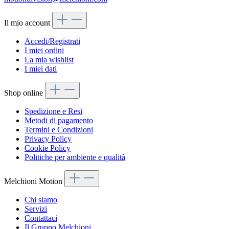
Il mio account
Accedi/Registrati
I miei ordini
La mia wishlist
I miei dati
Shop online
Spedizione e Resi
Metodi di pagamento
Termini e Condizioni
Privacy Policy
Cookie Policy
Politiche per ambiente e qualità
Melchioni Motion
Chi siamo
Servizi
Contattaci
Il Gruppo Melchioni