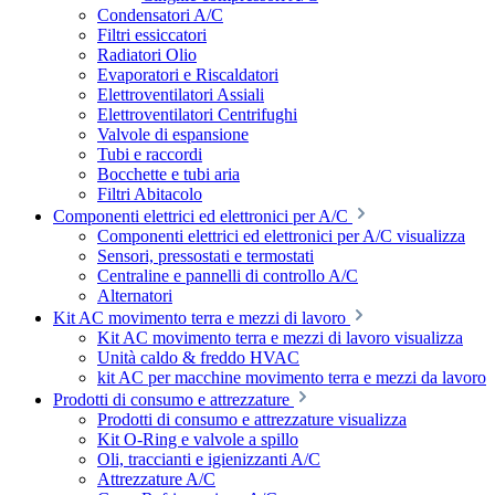
Condensatori A/C
Filtri essiccatori
Radiatori Olio
Evaporatori e Riscaldatori
Elettroventilatori Assiali
Elettroventilatori Centrifughi
Valvole di espansione
Tubi e raccordi
Bocchette e tubi aria
Filtri Abitacolo
Componenti elettrici ed elettronici per A/C
Componenti elettrici ed elettronici per A/C visualizza
Sensori, pressostati e termostati
Centraline e pannelli di controllo A/C
Alternatori
Kit AC movimento terra e mezzi di lavoro
Kit AC movimento terra e mezzi di lavoro visualizza
Unità caldo & freddo HVAC
kit AC per macchine movimento terra e mezzi da lavoro
Prodotti di consumo e attrezzature
Prodotti di consumo e attrezzature visualizza
Kit O-Ring e valvole a spillo
Oli, traccianti e igienizzanti A/C
Attrezzature A/C