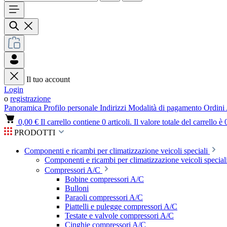
Il tuo account
Login
o
registrazione
Panoramica
Profilo personale
Indirizzi
Modalità di pagamento
Ordini
0,00 €
Il carrello contiene 0 articoli. Il valore totale del carrello è 
PRODOTTI
Componenti e ricambi per climatizzazione veicoli speciali
Componenti e ricambi per climatizzazione veicoli speciali
Compressori A/C
Bobine compressori A/C
Bulloni
Paraoli compressori A/C
Piattelli e pulegge compressori A/C
Testate e valvole compressori A/C
Cinghie compressori A/C