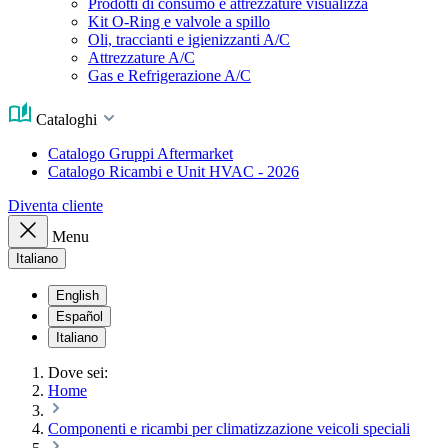
Prodotti di consumo e attrezzature visualizza
Kit O-Ring e valvole a spillo
Oli, traccianti e igienizzanti A/C
Attrezzature A/C
Gas e Refrigerazione A/C
Cataloghi
Catalogo Gruppi Aftermarket
Catalogo Ricambi e Unit HVAC - 2026
Diventa cliente
Menu
Italiano
English
Español
Italiano
Dove sei:
Home
Componenti e ricambi per climatizzazione veicoli speciali