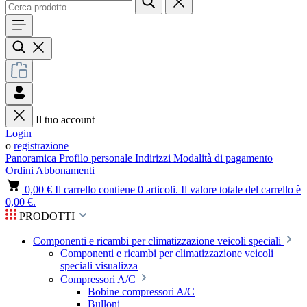
Il tuo account
Login
o
registrazione
Panoramica
Profilo personale
Indirizzi
Modalità di pagamento
Ordini
Abbonamenti
0,00 €
Il carrello contiene 0 articoli. Il valore totale del carrello è
0,00 €.
PRODOTTI
Componenti e ricambi per climatizzazione veicoli speciali
Componenti e ricambi per climatizzazione veicoli
speciali visualizza
Compressori A/C
Bobine compressori A/C
Bulloni