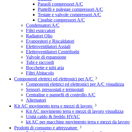
Paraoli compressori A/C
Piattelli e pulegge compressori A/C
Testate e valvole compressori A/C
Cinghie compressori A/C
Condensatori A/C
Filtri essiccatori
Radiatori Olio
Evaporatori e Riscaldatori
Elettroventilatori Assiali
Elettroventilatori Centrifughi
Valvole di espansione
Tubi e raccordi
Bocchette e tubi aria
Filtri Abitacolo
Componenti elettrici ed elettronici per A/C
Componenti elettrici ed elettronici per A/C visualizza
Sensori, pressostati e termostati
Centraline e pannelli di controllo A/C
Alternatori
Kit AC movimento terra e mezzi di lavoro
Kit AC movimento terra e mezzi di lavoro visualizza
Unità caldo & freddo HVAC
kit AC per macchine movimento terra e mezzi da lavoro
Prodotti di consumo e attrezzature