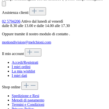
Assistenza clienti
02 5794206
Attivo dal lunedi al venerdì
dalle 8.30 alle 13.00 e dalle 14.00 alle 17.30
Oppure tramite il nostro modulo di contatto
.
motiondivision@melchioni.com
Il mio account
Accedi/Registrati
I miei ordini
La mia wishlist
I miei dati
Shop online
Spedizione e Resi
Metodi di pagamento
Termini e Condizioni
Privacy Policy