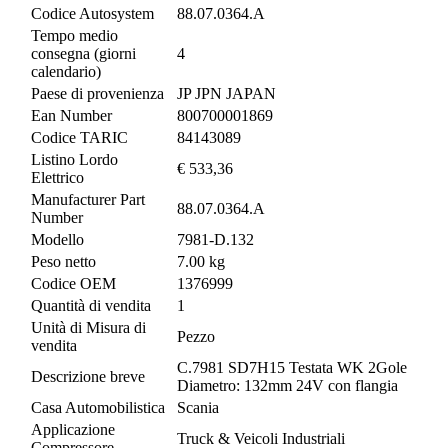
Codice Autosystem
88.07.0364.A
Tempo medio
consegna (giorni
4
calendario)
Paese di provenienza
JP JPN JAPAN
Ean Number
800700001869
Codice TARIC
84143089
Listino Lordo
€ 533,36
Elettrico
Manufacturer Part
88.07.0364.A
Number
Modello
7981-D.132
Peso netto
7.00 kg
Codice OEM
1376999
Quantità di vendita
1
Unità di Misura di
Pezzo
vendita
C.7981 SD7H15 Testata WK 2Gole
Descrizione breve
Diametro: 132mm 24V con flangia
Casa Automobilistica
Scania
Applicazione
Truck & Veicoli Industriali
Compressore