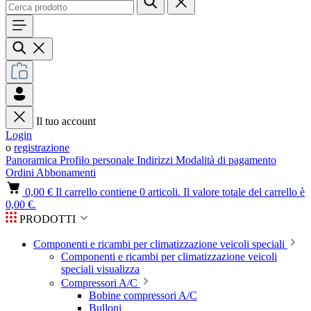
Il tuo account
Login
o
registrazione
Panoramica
Profilo personale
Indirizzi
Modalità di pagamento
Ordini
Abbonamenti
0,00 €
Il carrello contiene 0 articoli. Il valore totale del carrello è
0,00 €.
PRODOTTI
Componenti e ricambi per climatizzazione veicoli speciali
Componenti e ricambi per climatizzazione veicoli
speciali visualizza
Compressori A/C
Bobine compressori A/C
Bulloni