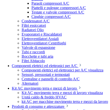
Paraoli compressori A/C
Piattelli e pulegge compressori A/C
Testate e valvole compressori A/C
Cinghie compressori A/C
Condensatori A/C
Filtri essiccatori
Radiatori Olio
Evaporatori e Riscaldatori
Elettroventilatori Assiali
Elettroventilatori Centrifughi
Valvole di espansione
Tubi e raccordi
Bocchette e tubi aria
Filtri Abitacolo
Componenti elettrici ed elettronici per A/C
Componenti elettrici ed elettronici per A/C visualizza
Sensori, pressostati e termostati
Centraline e pannelli di controllo A/C
Alternatori
Kit AC movimento terra e mezzi di lavoro
Kit AC movimento terra e mezzi di lavoro visualizza
Unità caldo & freddo HVAC
kit AC per macchine movimento terra e mezzi da lavoro
Prodotti di consumo e attrezzature