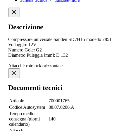
Scheda tecnica
utils.see-more
Descrizione
Compressore universale Sanden SD7H15 modello 7851
Voltaggio: 12V
Numero Gole: G2
Diametro Puleggia [mm]: D 132
Attacchi: rotolock orizzontale
Documenti tecnici
Articolo
700001765
Codice Autosystem
88.07.0206.A
Tempo medio
consegna (giorni
140
calendario)
Attacchi