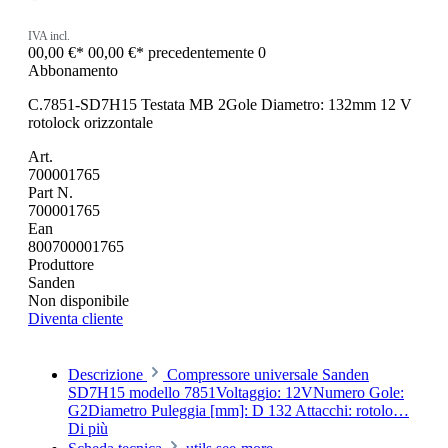
IVA incl.
00,00 €*
00,00 €*
precedentemente 0
Abbonamento
C.7851-SD7H15 Testata MB 2Gole Diametro: 132mm 12 V
rotolock orizzontale
Art.
700001765
Part N.
700001765
Ean
800700001765
Produttore
Sanden
Non disponibile
Diventa cliente
Descrizione
Compressore universale Sanden
SD7H15 modello 7851Voltaggio: 12VNumero Gole:
G2Diametro Puleggia [mm]: D 132 Attacchi: rotolo…
Di più