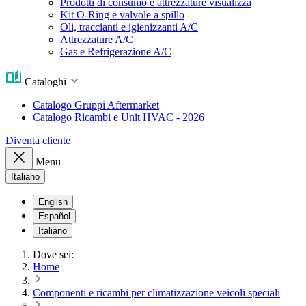
Prodotti di consumo e attrezzature visualizza
Kit O-Ring e valvole a spillo
Oli, traccianti e igienizzanti A/C
Attrezzature A/C
Gas e Refrigerazione A/C
Cataloghi
Catalogo Gruppi Aftermarket
Catalogo Ricambi e Unit HVAC - 2026
Diventa cliente
Menu
Italiano
English
Español
Italiano
Dove sei:
Home
Componenti e ricambi per climatizzazione veicoli speciali